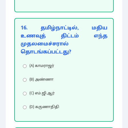
16. தமிழ்நாட்டில், மதிய
உணவுத் திட்டம் எந்த
முதலமைச்சரால்
தொடங்கப்பட்டது?
(A) காமராஜர்
(B) அண்ணா
(C) எம்.ஜி.ஆர்
(D) கருணாநிதி