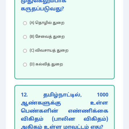
முதுகெலும்பாக
கருதப்படுவது?
(A) தொழில் துறை
(B) சேவைத் துறை
(C) விவசாயத் துறை
(D) கல்வித் துறை
12. தமிழ்நாட்டில், 1000
ஆண்களுக்கு உள்ள
பெண்களின் எண்ணிக்கை
விகிதம் (பாலின விகிதம்)
அதிகம் உள்ள மாவட்டம் எது?