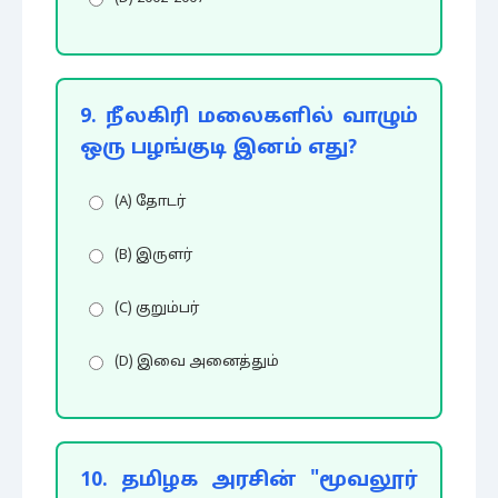
9. நீலகிரி மலைகளில் வாழும்
ஒரு பழங்குடி இனம் எது?
(A) தோடர்
(B) இருளர்
(C) குறும்பர்
(D) இவை அனைத்தும்
10. தமிழக அரசின் "மூவலூர்