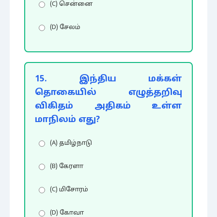
(C) சென்னை
(D) சேலம்
15. இந்திய மக்கள்
தொகையில் எழுத்தறிவு
விகிதம் அதிகம் உள்ள
மாநிலம் எது?
(A) தமிழ்நாடு
(B) கேரளா
(C) மிசோரம்
(D) கோவா