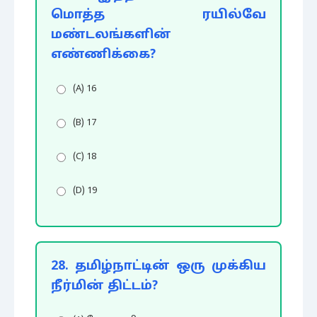
மொத்த ரயில்வே
மண்டலங்களின்
எண்ணிக்கை?
(A) 16
(B) 17
(C) 18
(D) 19
28. தமிழ்நாட்டின் ஒரு முக்கிய
நீர்மின் திட்டம்?