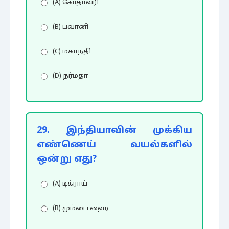
(A) கோதாவரி
(B) பவானி
(C) மகாநதி
(D) நர்மதா
29. இந்தியாவின் முக்கிய
எண்ணெய் வயல்களில்
ஒன்று எது?
(A) டிக்ராய்
(B) மும்பை ஹை