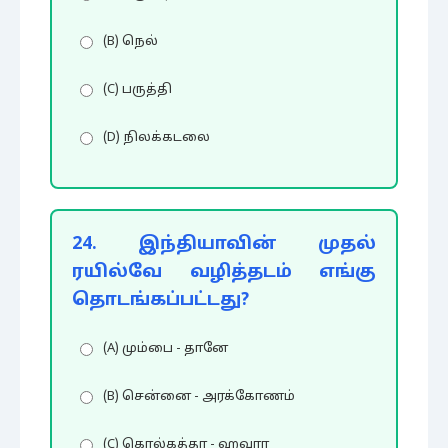
(B) நெல்
(C) பருத்தி
(D) நிலக்கடலை
24. இந்தியாவின் முதல்
ரயில்வே வழித்தடம் எங்கு
தொடங்கப்பட்டது?
(A) மும்பை - தானே
(B) சென்னை - அரக்கோணம்
(C) கொல்கத்தா - ஹவுரா