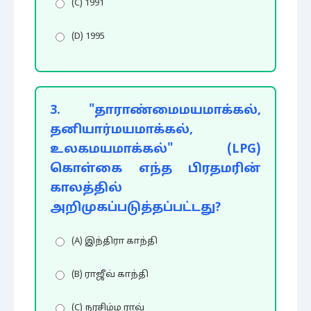
(C) 1991
(D) 1995
3. "தாராண்மைமயமாக்கல்,
தனியார்மயமாக்கல்,
உலகமயமாக்கல்" (LPG)
கொள்கை எந்த பிரதமரின்
காலத்தில்
அறிமுகப்படுத்தப்பட்டது?
(A) இந்திரா காந்தி
(B) ராஜீவ் காந்தி
(C) நரசிம்ம ராவ்