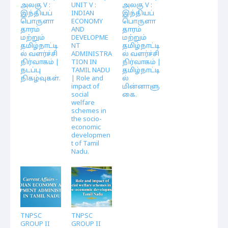
அலகு V :
UNIT V :
அலகு V :
இந்தியப்
INDIAN
இந்தியப்
பொருளா
ECONOMY
பொருளா
தாரம்
AND
தாரம்
மற்றும்
DEVELOPME
மற்றும்
தமிழ்நாட்டி
NT
தமிழ்நாட்டி
ல் வளர்ச்சி
ADMINISTRA
ல் வளர்ச்சி
நிர்வாகம் |
TION IN
நிர்வாகம் |
நடப்பு
TAMIL NADU
தமிழ்நாட்டி
நிகழ்வுகள்.
| Role and
ல்
impact of
மின்னாளு
social
கை.
welfare
schemes in
the socio-
economic
developmen
t of Tamil
Nadu.
TNPSC
TNPSC
GROUP II
GROUP II