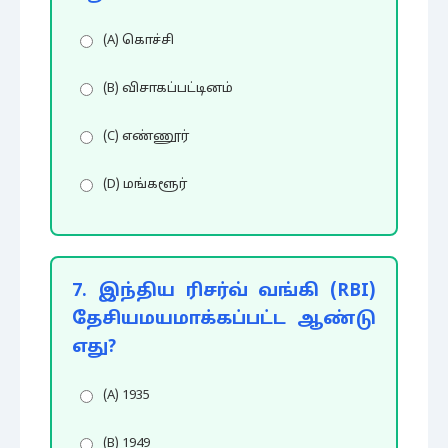
(A) கொச்சி
(B) விசாகப்பட்டினம்
(C) எண்ணூர்
(D) மங்களூர்
7. இந்திய ரிசர்வ் வங்கி (RBI)
தேசியமயமாக்கப்பட்ட ஆண்டு
எது?
(A) 1935
(B) 1949