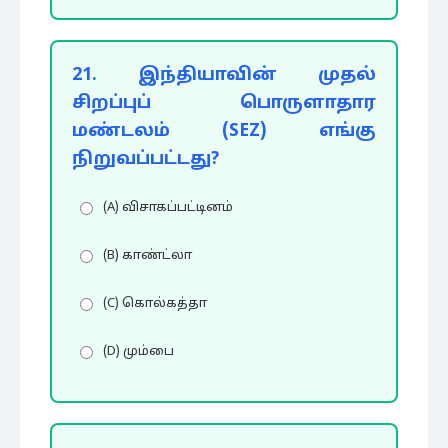
21. இந்தியாவின் முதல்
சிறப்புப் பொருளாதார
மண்டலம் (SEZ) எங்கு
நிறுவப்பட்டது?
(A) விசாகப்பட்டினம்
(B) காண்ட்லா
(C) கொல்கத்தா
(D) மும்பை