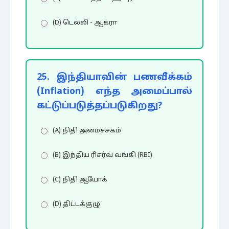
(D) டெல்லி - ஆக்ரா
25. இந்தியாவின் பணவீக்கம்
(Inflation) எந்த அமைப்பால்
கட்டுப்படுத்தப்படுகிறது?
(A) நிதி அமைச்சகம்
(B) இந்திய ரிசர்வ் வங்கி (RBI)
(C) நிதி ஆயோக்
(D) திட்டக்குழு