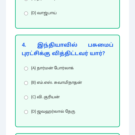
(D) வாஜ்பாய்
4. இந்தியாவில் பசுமைப்
புரட்சிக்கு வித்திட்டவர் யார்?
(A) நார்மன் போர்லாக்
(B) எம்.எஸ். சுவாமிநாதன்
(C) வி. குரியன்
(D) ஜவஹர்லால் நேரு