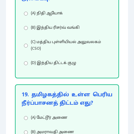
(A) நிதி ஆயோக்
(B) இந்திய ரிசர்வ் வங்கி
(C) மத்திய புள்ளியியல் அலுவலகம்
(CSO)
(D) இந்திய திட்டக் குழு
19. தமிழகத்தில் உள்ள பெரிய
நீர்ப்பாசனத் திட்டம் எது?
(A) மேட்டூர் அணை
(B) அமராவதி அணை