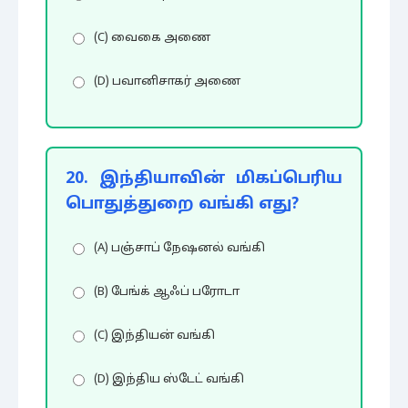
(C) வைகை அணை
(D) பவானிசாகர் அணை
20. இந்தியாவின் மிகப்பெரிய
பொதுத்துறை வங்கி எது?
(A) பஞ்சாப் நேஷனல் வங்கி
(B) பேங்க் ஆஃப் பரோடா
(C) இந்தியன் வங்கி
(D) இந்திய ஸ்டேட் வங்கி