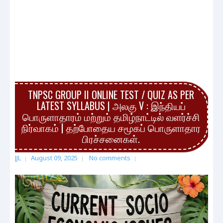
TNPSC GROUP II ONLINE TEST / QUIZ AS PER
LATEST SYLLABUS | அலகு V : இந்தியப்
பொருளாதாரம் மற்றும் தமிழ்நாட்டில் வளர்ச்சி
நிர்வாகம் | தற்போதைய சமூகப் பொருளாதார
பிரச்சனைகள்.
JJL
August 09, 2025
No comments