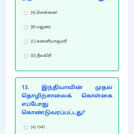
(A) சென்னை
(B) மதுரை
(C) கன்னியாகுமரி
(D) நீலகிரி
13. இந்தியாவின் முதல்
தொழிற்சாலைக் கொள்கை
எப்போது
கொண்டுவரப்பட்டது?
(A) 1947