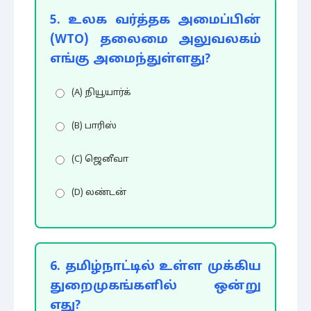
5. உலக வர்த்தக அமைப்பின்
(WTO) தலைமை அலுவலகம்
எங்கு அமைந்துள்ளது?
(A) நியூயார்க்
(B) பாரிஸ்
(C) ஜெனீவா
(D) லண்டன்
6. தமிழ்நாட்டில் உள்ள முக்கிய
துறைமுகங்களில் ஒன்று
எது?