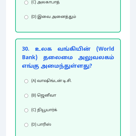
(C) அலகாபாத்
(D) இவை அனைத்தும்
30. உலக வங்கியின் (World
Bank) தலைமை அலுவலகம்
எங்கு அமைந்துள்ளது?
(A) வாஷிங்டன் டி.சி.
(B) ஜெனீவா
(C) நியூயார்க்
(D) பாரிஸ்