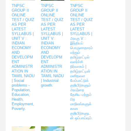
TNPSC
TNPSC
TNPSC
GROUP II
GROUP II
GROUP II
ONLINE
ONLINE
ONLINE
TEST / QUIZ
TEST / QUIZ
TEST / QUIZ
AS PER
AS PER
AS PER
LATEST
LATEST
LATEST
SYLLABUS |
SYLLABUS |
SYLLABUS |
UNIT V :
UNIT V:
அலகு V :
INDIAN
INDIAN
இந்தியப்
ECONOMY
ECONOMY
பொருளாதாரம்
AND
AND
மற்றும்
DEVELOPM
DEVELOPM
தமிழ்நாட்டில்
ENT
ENT
வளர்ச்சி
ADMINISTR
ADMINISTR
நிர்வாகம் |
ATION IN
ATION IN
தமிழ்நாட்டின்
TAMIL NADU
TAMIL NADU
மனிதவள
| Social
| Industrial
மேம்பாட்டுக்
problems -
growth.
குறியீடுகளும்
Population,
அவற்றை
Education,
தேசிய மற்றும்
Health,
பிற
Employment,
மாநிலங்களுக்
Poverty.
கான
குறியீடுகளுட
ன் ஒப்பாய்வும்.