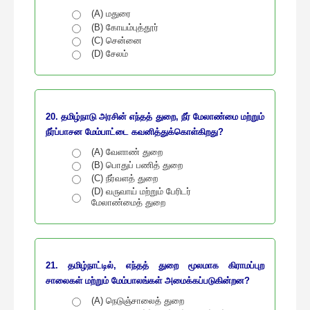
(A) மதுரை
(B) கோயம்புத்தூர்
(C) சென்னை
(D) சேலம்
20. தமிழ்நாடு அரசின் எந்தத் துறை, நீர் மேலாண்மை மற்றும்
நீர்ப்பாசன மேம்பாட்டை கவனித்துக்கொள்கிறது?
(A) வேளாண் துறை
(B) பொதுப் பணித் துறை
(C) நீர்வளத் துறை
(D) வருவாய் மற்றும் பேரிடர்
மேலாண்மைத் துறை
21. தமிழ்நாட்டில், எந்தத் துறை மூலமாக கிராமப்புற
சாலைகள் மற்றும் மேம்பாலங்கள் அமைக்கப்படுகின்றன?
(A) நெடுஞ்சாலைத் துறை