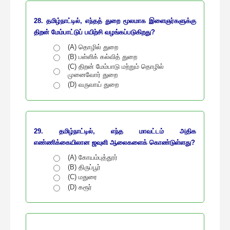
28. தமிழ்நாட்டில், எந்தத் துறை மூலமாக இளைஞர்களுக்கு
திறன் மேம்பாட்டுப் பயிற்சி வழங்கப்படுகிறது?
(A) தொழில் துறை
(B) பள்ளிக் கல்வித் துறை
(C) திறன் மேம்பாடு மற்றும் தொழில்
முனைவோர் துறை
(D) வருவாய் துறை
29. தமிழ்நாட்டில், எந்த மாவட்டம் அதிக
எண்ணிக்கையிலான ஜவுளி ஆலைகளைக் கொண்டுள்ளது?
(A) கோயம்புத்தூர்
(B) திருப்பூர்
(C) மதுரை
(D) கரூர்