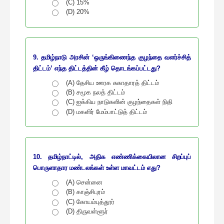
(C) 15%
(D) 20%
9. தமிழ்நாடு அரசின் ‘ஒருங்கிணைந்த குழந்தை வளர்ச்சித்
திட்டம்’ எந்த திட்டத்தின் கீழ் தொடங்கப்பட்டது?
(A) தேசிய ஊரக சுகாதாரத் திட்டம்
(B) சமூக நலத் திட்டம்
(C) ஐக்கிய நாடுகளின் குழந்தைகள் நிதி
(D) மகளிர் மேம்பாட்டுத் திட்டம்
10. தமிழ்நாட்டில், அதிக எண்ணிக்கையிலான சிறப்புப்
பொருளாதார மண்டலங்கள் உள்ள மாவட்டம் எது?
(A) சென்னை
(B) காஞ்சிபுரம்
(C) கோயம்புத்தூர்
(D) திருவள்ளூர்