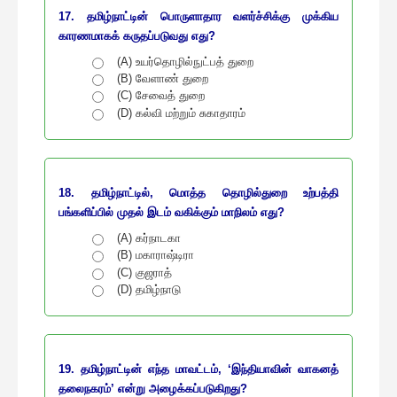
17. தமிழ்நாட்டின் பொருளாதார வளர்ச்சிக்கு முக்கிய
காரணமாகக் கருதப்படுவது எது?
(A) உயர்தொழில்நுட்பத் துறை
(B) வேளாண் துறை
(C) சேவைத் துறை
(D) கல்வி மற்றும் சுகாதாரம்
18. தமிழ்நாட்டில், மொத்த தொழில்துறை உற்பத்தி
பங்களிப்பில் முதல் இடம் வகிக்கும் மாநிலம் எது?
(A) கர்நாடகா
(B) மகாராஷ்டிரா
(C) குஜராத்
(D) தமிழ்நாடு
19. தமிழ்நாட்டின் எந்த மாவட்டம், ‘இந்தியாவின் வாகனத்
தலைநகரம்’ என்று அழைக்கப்படுகிறது?