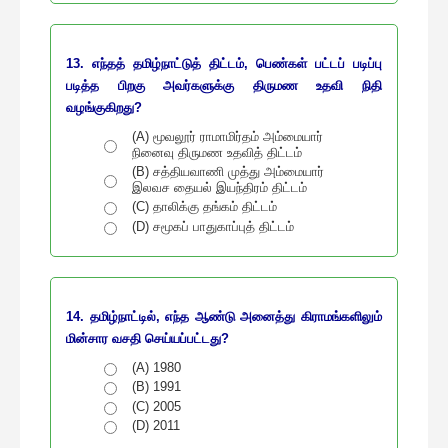
13. எந்தத் தமிழ்நாட்டுத் திட்டம், பெண்கள் பட்டப் படிப்பு
படித்த பிறகு அவர்களுக்கு திருமண உதவி நிதி
வழங்குகிறது?
(A) மூவலூர் ராமாமிர்தம் அம்மையார்
நினைவு திருமண உதவித் திட்டம்
(B) சத்தியவாணி முத்து அம்மையார்
இலவச தையல் இயந்திரம் திட்டம்
(C) தாலிக்கு தங்கம் திட்டம்
(D) சமூகப் பாதுகாப்புத் திட்டம்
14. தமிழ்நாட்டில், எந்த ஆண்டு அனைத்து கிராமங்களிலும்
மின்சார வசதி செய்யப்பட்டது?
(A) 1980
(B) 1991
(C) 2005
(D) 2011