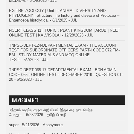
MEDIUM.
- 8/14/2025
- JJL
PG TRB ZOOLOGY | Unit I - ANIMAL DIVERSITY AND
PHYLOGENY | Structure, life history and disease of Protozoa –
Entamoeba histolytica.
- 8/1/2025
- JJL
NCERT CLASS 11 | TOPIC : PLANT KINGDOM | ARQB | NEET
ONLINE TEST | KALVISOLAI
- 12/28/2023
- JJL
TNPSC-DEPT-124-DEPARTMENTAL EXAM - THE ACCOUNT
TEST FOR SUBORDINATE OFFICERS PART-I CODE 072 TM-
EM - STUDY MATERIALS AND MCQ ONLINE
TEST.
- 5/7/2023
- JJL
TNPSC-DEPT-065-17-DEPARTMENTAL EXAM - EDN ADMIN
CODE 065 - ONLINE TEST - DECEMBER 2019 - QUESTION 01-
20
- 5/1/2023
- JJL
KALVISOLAI.NET
பத்தாம் வகுப்பு சமூக அறிவியல் இதுவரை நடைபெற்ற
பொது...
- 6/23/2026
- தமிழ் மொழி
super
- 5/21/2026
- Anonymous