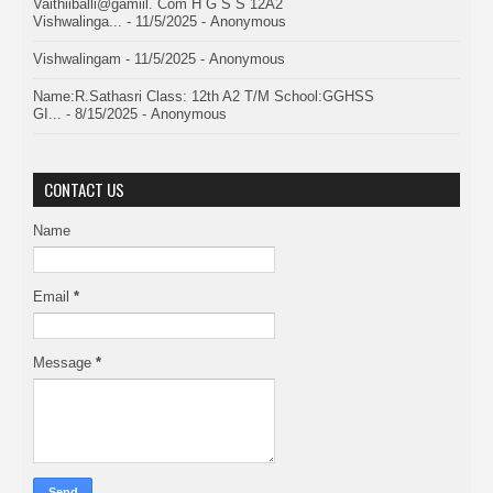
Vaithiiballi@gamiil. Com H G S S 12A2
Vishwalinga...
- 11/5/2025
- Anonymous
Vishwalingam
- 11/5/2025
- Anonymous
Name:R.Sathasri Class: 12th A2 T/M School:GGHSS
GI...
- 8/15/2025
- Anonymous
CONTACT US
Name
Email
*
Message
*