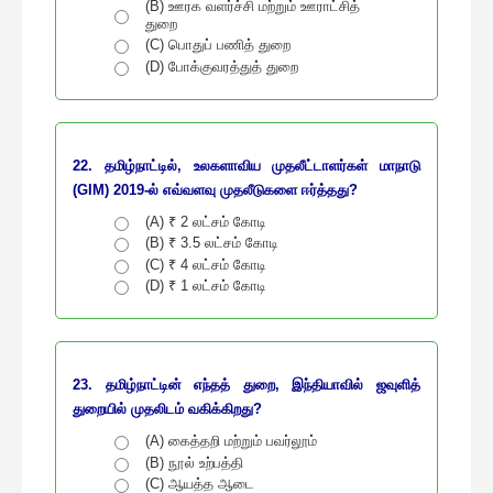
(B) ஊரக வளர்ச்சி மற்றும் ஊராட்சித்
துறை
(C) பொதுப் பணித் துறை
(D) போக்குவரத்துத் துறை
22. தமிழ்நாட்டில், உலகளாவிய முதலீட்டாளர்கள் மாநாடு
(GIM) 2019-ல் எவ்வளவு முதலீடுகளை ஈர்த்தது?
(A) ₹ 2 லட்சம் கோடி
(B) ₹ 3.5 லட்சம் கோடி
(C) ₹ 4 லட்சம் கோடி
(D) ₹ 1 லட்சம் கோடி
23. தமிழ்நாட்டின் எந்தத் துறை, இந்தியாவில் ஜவுளித்
துறையில் முதலிடம் வகிக்கிறது?
(A) கைத்தறி மற்றும் பவர்லூம்
(B) நூல் உற்பத்தி
(C) ஆயத்த ஆடை