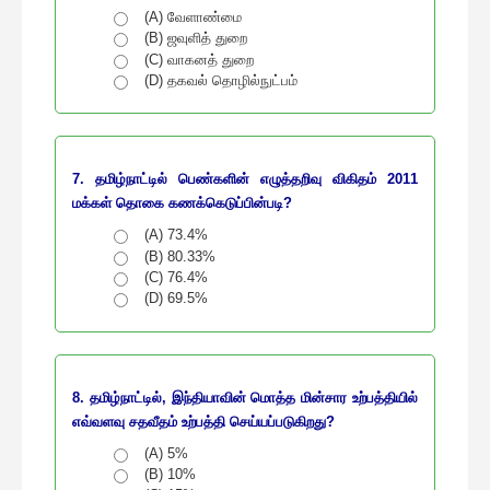
(A) வேளாண்மை
(B) ஜவுளித் துறை
(C) வாகனத் துறை
(D) தகவல் தொழில்நுட்பம்
7. தமிழ்நாட்டில் பெண்களின் எழுத்தறிவு விகிதம் 2011
மக்கள் தொகை கணக்கெடுப்பின்படி?
(A) 73.4%
(B) 80.33%
(C) 76.4%
(D) 69.5%
8. தமிழ்நாட்டில், இந்தியாவின் மொத்த மின்சார உற்பத்தியில்
எவ்வளவு சதவீதம் உற்பத்தி செய்யப்படுகிறது?
(A) 5%
(B) 10%