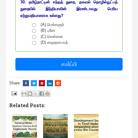
30. தமிழ்நாட்டின் எந்தத் துறை, தகவல் தொழில்நுட்பத்
துறையில் இந்தியாவின் இரண்டாவது பெரிய
ஏற்றுமதியாளராக உள்ளது?
(A) பெங்களூர்
(B) புனே
(C) சென்னை
(D) ஹைதராபாத்
சமர்ப்பி
Share:
Related Posts: