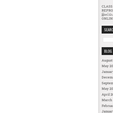
CLASS 
REPROD
இனப்பெ
ONLINE
SEARC
BLOG 
August
May 20
Januar
Decem
Septem
May 20
April 2
March 
Februa
Januar