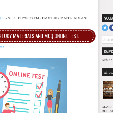
SOCIA
ICS
» NEET PHYSICS TM - EM STUDY MATERIALS AND
 STUDY MATERIALS AND MCQ ONLINE TEST.
nts
KALVI
12th Zo
பிரப
CLASS 
REPROD