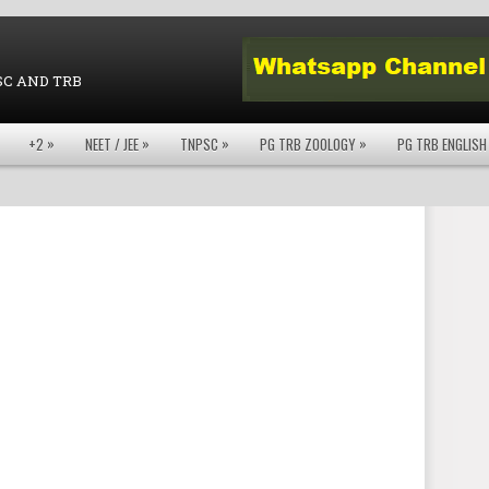
SC AND TRB
»
»
»
»
+2
NEET / JEE
TNPSC
PG TRB ZOOLOGY
PG TRB ENGLISH