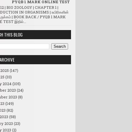
PYQB 1 MARK ONLINE TEST
12 | BIO ZOOLOGY | CHAPTER 1 |
UCTION IN ORGANISMS | உயிரிகளின்
ருக்கம் | BOOK BACK / PYQB 1 MARK
 TEST இதில்...
H THIS BLOG
ARCHIVE
 2025
(147)
25
(33)
y 2024
(105)
ber 2023
(24)
ber 2023
(8)
23
(149)
023
(82)
2023
(58)
ry 2023
(23)
y 2023
(2)