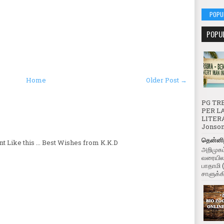
POPU
POPU
Home
Older Post →
PG TRB
PER LA
LITERA
Jonson 
தென்னிந
 Like this ... Best Wishes from K.K.D
அறிமுகம
வரையிலா
பாதாமி 
சாளுக்கி