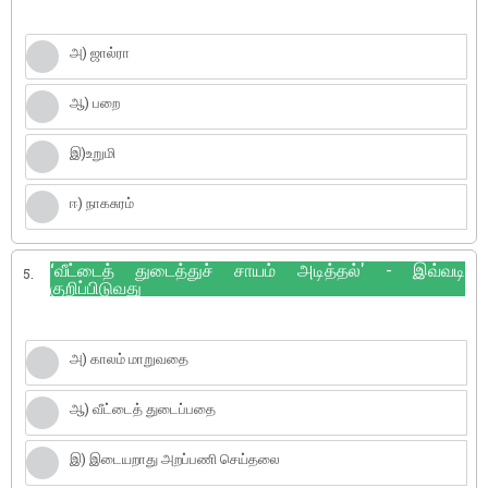
அ) ஜால்ரா
ஆ) பறை
இ)உறுமி
ஈ) நாகசுரம்
‘வீட்டைத் துடைத்துச் சாயம் அடித்தல்' - இவ்வடி
5.
குறிப்பிடுவது
அ) காலம் மாறுவதை
ஆ) வீட்டைத் துடைப்பதை
இ) இடையறாது அறப்பணி செய்தலை