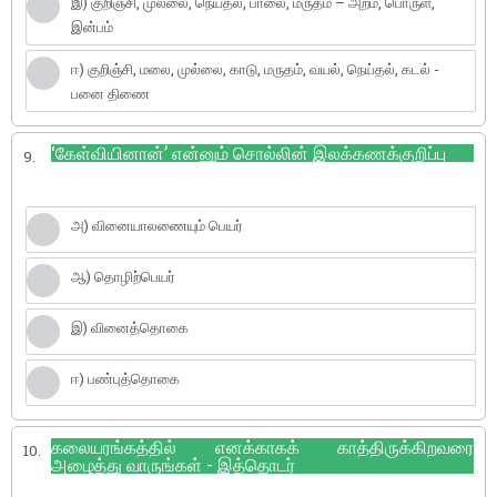
இ) குறிஞ்சி, முல்லை, நெய்தல், பாலை, மருதம் – அறம், பொருள்,
இன்பம்
ஈ) குறிஞ்சி, மலை, முல்லை, காடு, மருதம், வயல், நெய்தல், கடல் -
பனை திணை
‘கேள்வியினான்’ என்னும் சொல்லின் இலக்கணக்குறிப்பு
9.
அ) வினையாலணையும் பெயர்
ஆ) தொழிற்பெயர்
இ) வினைத்தொகை
ஈ) பண்புத்தொகை
கலையரங்கத்தில் எனக்காகக் காத்திருக்கிறவரை
10.
அழைத்து வாருங்கள் - இத்தொடர்