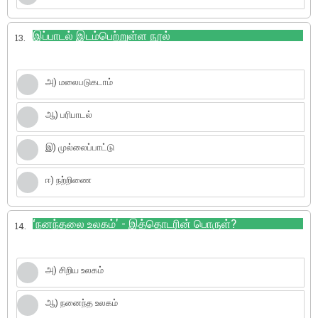
இப்பாடல் இடம்பெற்றுள்ள நூல்
13.
அ) மலைபடுகடாம்
ஆ) பரிபாடல்
இ) முல்லைப்பாட்டு
ஈ) நற்றிணை
‘நனந்தலை உலகம்' - இத்தொடரின் பொருள்?
14.
அ) சிறிய உலகம்
ஆ) நனைந்த உலகம்