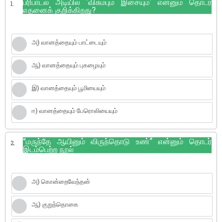
பரிபாடல் அடியில் 'விசும்பும் இசையும்' என்னும் தொடர்
1.
எதனைக் குறிக்கிறது?
அ) வானத்தையும் பாட்டையும்
ஆ) வானத்தையும் புகழையும்
இ) வானத்தையும் பூமியையும்
ஈ) வானத்தையும் பேரொலியையும்
“மருந்தே ஆயினும் விருந்தொடு உண்” என்னும் தொடர்
2.
இடம்பெற்ற நூல்
அ) கொன்றைவேந்தன்
ஆ) குறுந்தொகை