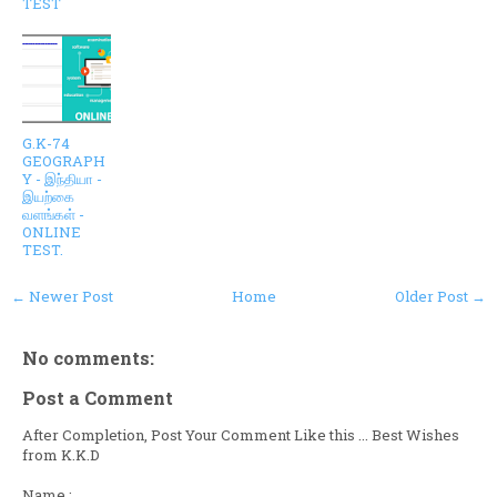
TEST
G.K-74
GEOGRAPH
Y - இந்தியா -
இயற்கை
வளங்கள் -
ONLINE
TEST.
← Newer Post
Home
Older Post →
No comments:
Post a Comment
After Completion, Post Your Comment Like this ... Best Wishes
from K.K.D
Name :