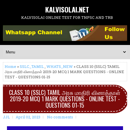
KALVISOLAI.NET
KALVISOLAI ONLINE TEST FOR TNPSC AND TRB
Home
»
SSLC_TAMIL
,
WHATS_NEW
» CLASS 10 (SSLC) TAMIL
அரசு மாதிரி வினாத்தாள் 2019-20 MCQ 1 MARK QUESTIONS - ONLINE
TEST - QUESTIONS 01-15
CLASS 10 (SSLC) TAMIL அரசு மாதிரி வினாத்தாள்
2019-20 MCQ 1 MARK QUESTIONS - ONLINE TEST -
QUESTIONS 01-15
JJL
April 02, 2023
No comments