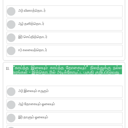
அ) வினாத்தொடர்
ஆ) தனித்தொடர்
இ) செய்தித்தொடர்
ஈ) கலவைத்தொடர்
“காய்ந்த இலையும் காய்ந்த தோகையும்” நிலத்துக்கு நல்ல
11.
உரங்கள் - இத்தொடரில் அடிக்கோடிட்ட பகுதி குறிப்பிடுவது.
அ) இலையும் சருகும்
ஆ) தோகையும் ஓலையும்
இ) தாளும் ஓலையும்