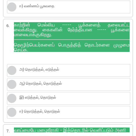
ஈ) வண்ணம் பூசுவதை
காற்றின் மெல்லிய ----- பூக்களைத் தலையாட்ட
6.
வைக்கிறது. கைகளின் நேர்த்தியான ----- பூக்களை
மாலையாக்குகிறது.
தொழிற்பெயர்களைப் பொருத்தித் தொடர்களை முழுமை
செய்க.
அ) தொடுத்தல், எடுத்தல்
ஆ) தொடுதல், தொடுத்தல்
இ) எடுத்தல், தொடுதல்
ஈ) தொடுத்தல், தொடுதல்
வாய்மையே மழைநீராகி - இத்தொடரில் வெளிப்படும் அணி
7.