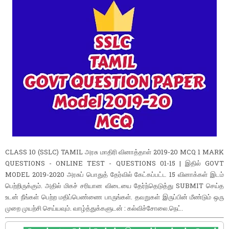
CLASS 10 (SSLC) TAMIL அரசு மாதிரி வினாத்தாள் 2019-20 MCQ 1 MARK
QUESTIONS - ONLINE TEST - QUESTIONS 01-15 | இதில் GOVT
MODEL 2019-2020 அரசுப் பொதுத் தேர்வில் கேட்கப்பட்ட 15 வினாக்கள் இடம்
பெற்றிருக்கும். அதில் மிகச் சரியான விடையை தேர்ந்தெடுத்து SUBMIT செய்த
உடன் நீங்கள் பெற்ற மதிப்பெண்ணை பாருங்கள். தவறுகள் இருப்பின் மீண்டும் ஒரு
முறை முயற்சி செய்யவும். வாழ்த்துக்களுடன் : கல்விச்சோலை.நெட்.