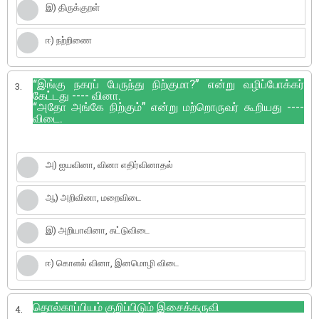
இ) திருக்குறள்
ஈ) நற்றிணை
“இங்கு நகரப் பேருந்து நிற்குமா?” என்று வழிப்போக்கர்
3.
கேட்டது ---- வினா.
“அதோ அங்கே நிற்கும்” என்று மற்றொருவர் கூறியது ----
விடை.
அ) ஐயவினா, வினா எதிர்வினாதல்
ஆ) அறிவினா, மறைவிடை
இ) அறியாவினா, சுட்டுவிடை
ஈ) கொளல் வினா, இனமொழி விடை
தொல்காப்பியம் குறிப்பிடும் இசைக்கருவி
4.