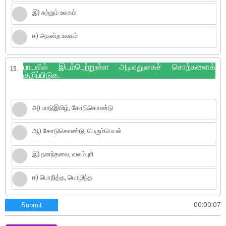
இ) சுற்றும் உலகம்
ஈ) அகன்ற உலகம்
பாடலில் இடம்பெற்றுள்ள அடிஎதுகைச் சொற்களைக்
15.
குறிப்பிடுக.
அ) பாடுஇமிழ், கோடுகொண்டு
ஆ) கோடுகொண்டு, பெரும்பெயல்
இ) நனந்தலை, வலம்புரி
ஈ) பொறித்த, பொழிந்த
00:00:07
Submit