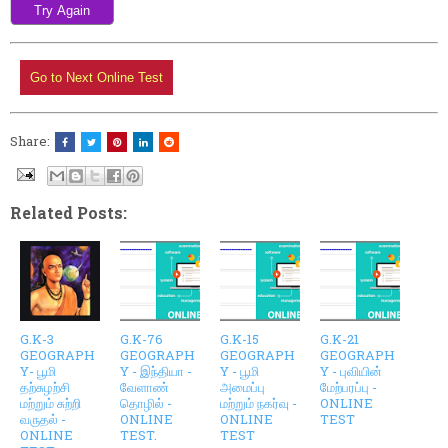
Share:
Related Posts:
G.K-3
G.K-76
G.K-15
G.K-21
GEOGRAPH
GEOGRAPH
GEOGRAPH
GEOGRAPH
Y- பூமி
Y - இந்தியா -
Y - பூமி
Y - புவியின்
தற்சுழற்சி
வேளாண்
அமைப்பு
மேற்பரப்பு -
மற்றும் சுற்றி
தொழில் -
மற்றும் நகர்வு -
ONLINE
வருதல் -
ONLINE
ONLINE
TEST
ONLINE
TEST.
TEST