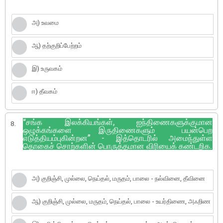
அ) உவமை
ஆ) தற்குறிப்பேற்றம்
இ) உருவகம்
ஈ) தீவகம்
“சங்க இலக்கியங்கள், ஐந்திணைகளுக்குமான
8.
ஒழுக்கங்களை இருதிணைகளும் பயன்பெற
எடுத்தியம்புகின்றன” - இத்தொடரில் அமைந்துள்ள
தொகைச் சொற்களின் பொருத்தமான விரியைக் கண்டறிக.
அ) குறிஞ்சி, முல்லை, நெய்தல், மருதம், பாலை - நல்வினை, தீவினை
ஆ) குறிஞ்சி, முல்லை, மருதம், நெய்தல், பாலை - உயர்திணை, அஃறிண