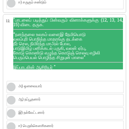
ஈ) சருகும் சண்டும்
"பாடலைப் படித்துப் பின்வரும் வினாக்களுக்கு (12, 13, 14,
12.
15) விடை தருக.
“நனந்தலை உலகம் வளைஇ நேமியொடு
வலம்புரி பொறித்த மாதாங்கு தடக்கை
நீர் செல, நிமிர்ந்த மாஅல் போல,
பாடுஇமிழ் பனிக்கடல் பருகி, வலன் ஏர்பு,
கோடு கொண்டு எழுந்த கொடுஞ் செலவு எழிலி
பெரும்பெயல் பொழிந்த சிறுபுன் மாலை”
இப்பாடலின் ஆசிரியர் "
அ) ஔவையார்
ஆ) நப்பூதனார்
இ) நல்வேட்டனார்
ஈ) பெருங்கௌசிகனார்