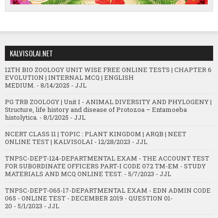
KALVISOLAI.NET
12TH BIO ZOOLOGY UNIT WISE FREE ONLINE TESTS | CHAPTER 6
EVOLUTION | INTERNAL MCQ | ENGLISH
MEDIUM.
- 8/14/2025
- JJL
PG TRB ZOOLOGY | Unit I - ANIMAL DIVERSITY AND PHYLOGENY |
Structure, life history and disease of Protozoa – Entamoeba
histolytica.
- 8/1/2025
- JJL
NCERT CLASS 11 | TOPIC : PLANT KINGDOM | ARQB | NEET
ONLINE TEST | KALVISOLAI
- 12/28/2023
- JJL
TNPSC-DEPT-124-DEPARTMENTAL EXAM - THE ACCOUNT TEST
FOR SUBORDINATE OFFICERS PART-I CODE 072 TM-EM - STUDY
MATERIALS AND MCQ ONLINE TEST.
- 5/7/2023
- JJL
TNPSC-DEPT-065-17-DEPARTMENTAL EXAM - EDN ADMIN CODE
065 - ONLINE TEST - DECEMBER 2019 - QUESTION 01-
20
- 5/1/2023
- JJL