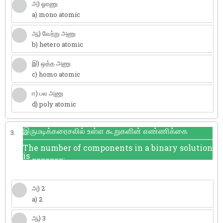
அ) ஓரணு
a) mono atomic
ஆ) வேற்று அணு
b) hetero atomic
இ) ஒத்த அணு
c) homo atomic
ஈ) பல அணு
d) poly atomic
இருமடிக்கரைசலில் உள்ள கூறுகளின் எண்ணிக்கை
3.
The number of components in a binary solution
is _______.
அ) 2
a) 2
ஆ) 3