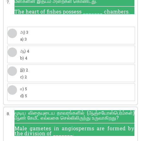
மீன்களின் இதயம் அறைகள் கொண்டது.
7.
The heart of fishes possess _______ chambers.
அ) 3
a) 3
ஆ) 4
b) 4
இ) 2
c) 2
ஈ) 5
d) 5
மூடிய விதையுடைய தாவரங்களில் (ஆஞ்சயோஸ்பெர்ம்கள்)
8.
ஆண் கேமீட் எவ்வகை செல்லிலிருந்து உருவாகிறது?
Male gametes in angiosperms are formed by
the division of _______.