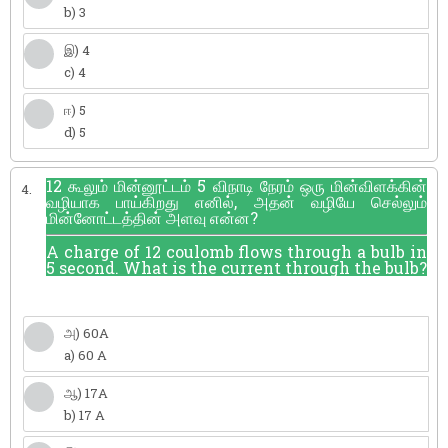
b) 3
இ) 4
c) 4
ஈ) 5
d) 5
12 கூலும் மின்னூட்டம் 5 விநாடி நேரம் ஒரு மின்விளக்கின்
4.
வழியாக பாய்கிறது எனில், அதன் வழியே செல்லும்
மின்னோட்டத்தின் அளவு என்ன?
A charge of 12 coulomb flows through a bulb in
5 second. What is the current through the bulb?
அ) 60A
a) 60 A
ஆ) 17A
b) 17 A