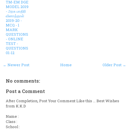
TM-EM DGE
MODEL 2019
- அரசு மாதிரி
வினாத்தாள்
2019-20 -
MCQ - 1
MARK
QUESTIONS
- ONLINE
TEST -
QUESTIONS
01-12
← Newer Post
Home
Older Post →
No comments:
Post a Comment
After Completion, Post Your Comment Like this ... Best Wishes
from K.K.D
Name :
Class :
School :