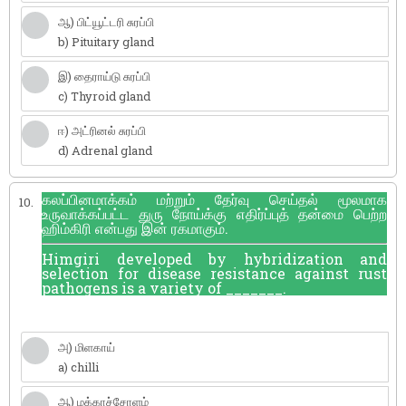
ஆ) பிட்யூட்டரி சுரப்பி
b) Pituitary gland
இ) தைராய்டு சுரப்பி
c) Thyroid gland
ஈ) அட்ரினல் சுரப்பி
d) Adrenal gland
கலப்பினமாக்கம் மற்றும் தேர்வு செய்தல் மூலமாக
10.
உருவாக்கப்பட்ட துரு நோய்க்கு எதிர்ப்புத் தன்மை பெற்ற
ஹிம்கிரி என்பது இன் ரகமாகும்.
Himgiri developed by hybridization and
selection for disease resistance against rust
pathogens is a variety of _______.
அ) மிளகாய்
a) chilli
ஆ) மக்காச்சோளம்