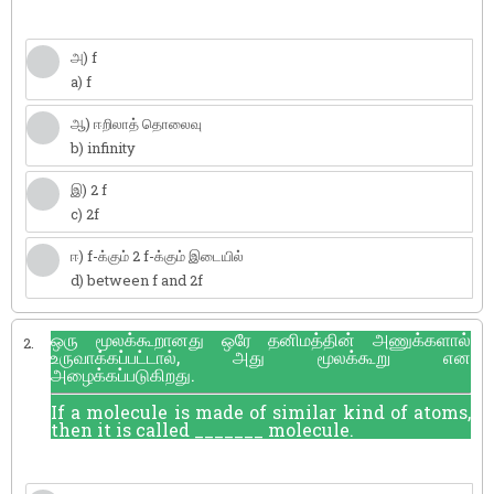
அ) f
a) f
ஆ) ஈறிலாத் தொலைவு
b) infinity
இ) 2 f
c) 2f
ஈ) f-க்கும் 2 f-க்கும் இடையில்
d) between f and 2f
ஒரு மூலக்கூறானது ஒரே தனிமத்தின் அணுக்களால்
2.
உருவாக்கப்பட்டால், அது மூலக்கூறு என
அழைக்கப்படுகிறது.
If a molecule is made of similar kind of atoms,
then it is called _______ molecule.