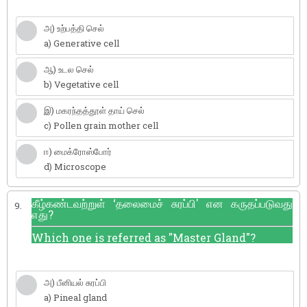
அ) உற்பத்தி செல்
a) Generative cell
ஆ) உடல செல்
b) Vegetative cell
இ) மகரந்தத்தூள் தாய் செல்
c) Pollen grain mother cell
ஈ) மைக்ரோஸ்போர்
d) Microscope
கீழ்கண்டவற்றுள் ‘தலைமைச் சுரப்பி' என கருதப்படுவது
9.
எது?
Which one is referred as "Master Gland"?
அ) பீனியல் சுரப்பி
a) Pineal gland