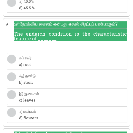
ஈ) 45.5%
d) 45.5 %
உள்நோக்கிய சைலம் என்பது எதன் சிறப்புப் பண்பாகும்?
6.
The endarch condition is the characteristic
feature of _______.
அ) வேர்
a) root
ஆ) தண்டு
b) stem
இ) இலைகள்
c) leaves
ஈ) மலர்கள்
d) flowers