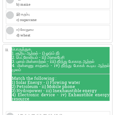
b) maize
இ) கரும்பு
c) sugarcane
ஈ) கோதுமை
d) wheat
பொருத்துக.
11.
1. சூரிய ஆற்றல் - i) ஓடும் நீர்
2. பெட்ரோலியம் - ii) அலைபேசி
3. புனல் மின்னாற்றல் - iii) தீர்ந்து போகாத ஆற்றல்
4. மின்னணு சாதனம் - iv) தீர்ந்து போகக் கூடிய ஆற்றல்
மூலம்
Match the following :
1) Solar Energy - i) Flowing water
2) Petroleum - ii) Mobile phone
3) Hydropower - iii) Inexhaustible energy
4) Electronic device - iv) Exhaustible energy
resource