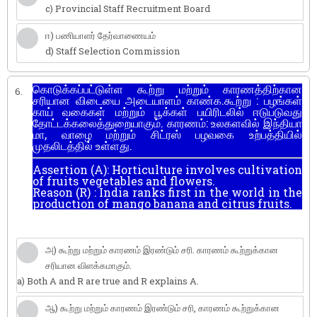
c) Provincial Staff Recruitment Board
ஈ) பணியாளர் தேர்வாணையம்
d) Staff Selection Commission
கொடுக்கப்பட்டுள்ள கூற்று மற்றும் காரணத்திற்கான
6.
சரியான விடையை அடையாளம் காண்க.கூற்று : பழங்கள்
காய் வகைகள் மற்றும் பூக்கள் பயிரிடலில் ஈடுபடுவது
தோட்டக்கலைத்துறையாகும். காரணம்: உலகளவில் இந்தியா
மா, வாழை மற்றும் சிட்ரஸ் பழவகை உற்பத்தியில்
முதலிடத்தில் உள்ளது.
Assertion (A): Horticulture involves cultivation
of fruits vegetables and flowers.
Reason (R) : India ranks first in the world in the
production of mango banana and citrus fruits.
அ) கூற்று மற்றும் காரணம் இரண்டும் சரி. காரணம் கூற்றுக்கான
சரியான விளக்கமாகும்.
a) Both A and R are true and R explains A.
ஆ) கூற்று மற்றும் காரணம் இரண்டும் சரி, காரணம் கூற்றுக்கான