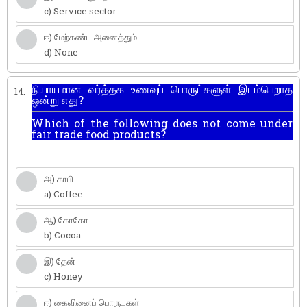
c) Service sector
ஈ) மேற்கண்ட அனைத்தும்
d) None
நியாயமான வர்த்தக உணவுப் பொருட்களுள் இடம்பெறாத
14.
ஒன்று எது?
Which of the following does not come under
fair trade food products?
அ) காபி
a) Coffee
ஆ) கோகோ
b) Cocoa
இ) தேன்
c) Honey
ஈ) கைவினைப் பொருடகள்