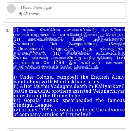
ஈ) இவை அனைத்தும்
d) All these
(i) கர்னல் கேம்ப்பெல் தலைமையின்கீழ் ஆங்கிலேயப்
3.
படைகள் மாபூஸ்களின் படைகளோடு இணைந்து சென்றன.
(ii) காளையார்கோவில் போரில் முத்துவடுகநாதர்
கொல்லப்பட்ட பின் வேலுநாச்சியார் மீண்டும்
அறியணையைப் பெறுவதற்கு மருது சகோதரர்கள்
துணைபுரிந்தனர். (iii) திண்டுக்கல் கூட்டமைப்புக்கு
கோபால நாயக்கர் தலைமையேற்று வழிநடத்தினார். (iv)
காரன்வாலிஸ் மே 1799 இல் கம்பெனிப் படைகளை
திருநெல்வேலி நோக்கிச் செல்ல உத்தரவிட்டார்.
i) Under Colonel campbell the English Army
went along with Mahfuskhans army.
ii) After Muthu Vadugars death in Kaliyarkovil
battle marudhu brothers assisted Velunachiyar
in restoring the throne to her.
iii) Gopala nayak spearheaded the famous
Dindigul League.
iv) In may 1799 cornwallis ordered the advance
of company armies of Tirunelveli.