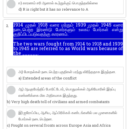
ஈ) காரணம் சரி ஆனால் கூற்றுக்குப் பொருந்தவில்லை
d) R is right but it has no relevance to A
1914 முதல் 1918 வரை மற்றும் 1939 முதல் 1945 வரை
2.
நடைபெற்ற இரண்டு போர்களும் உலகப் போர்கள் என்று
குறிப்பிடப்படுவதற்கு காரணம்.
The two wars fought from 1914 to 1918 and 1939
to 1945 are referred to as World wars because of
the ______.
அ) மோதல்கள் நடைபெற்ற பகுதிகள் பரந்து விரிந்ததாக இருந்தன.
a) Extended areas of the conflict
ஆ) ஆயுதமேந்திப் போரிட்டோர், பொதுமக்கள் ஆகியோரின் இறப்பு
எண்ணிக்கை மிக அதிகமாக இருந்தது.
b) Very high death toll of civilians and armed combatants
இ) ஐரோப்பிய, ஆசிய, ஆப்பிரிக்கக் கண்டங்களில் பல முனைகளில்
போர்கள் நடைபெற்றன.
c) Fought on several fronts across Europe Asia and Africa