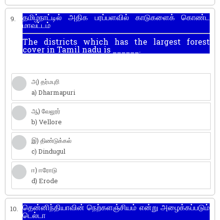
தமிழ்நாட்டில் அதிக பரப்பளவில் காடுகளைக் கொண்ட
9.
மாவட்டம்
The districts which has the largest forest
cover in Tamil nadu is ______.
அ) தர்மபுரி
a) Dharmapuri
ஆ) வேலூர்
b) Vellore
இ) திண்டுக்கல்
c) Dindugul
ஈ) ஈரோடு
d) Erode
தென்னிந்தியாவின் நெற்களஞ்சியம் என்று அழைக்கப்படும்
10.
டெல்டா