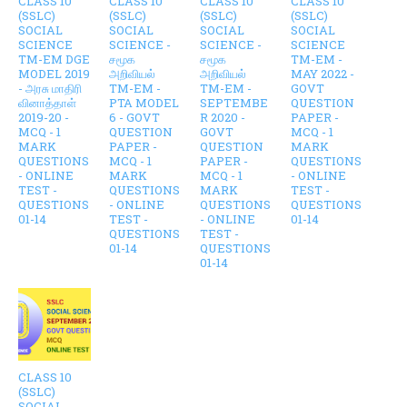
CLASS 10
CLASS 10
CLASS 10
CLASS 10
(SSLC)
(SSLC)
(SSLC)
(SSLC)
SOCIAL
SOCIAL
SOCIAL
SOCIAL
SCIENCE
SCIENCE -
SCIENCE -
SCIENCE
TM-EM DGE
சமூக
சமூக
TM-EM -
MODEL 2019
அறிவியல்
அறிவியல்
MAY 2022 -
- அரசு மாதிரி
TM-EM -
TM-EM -
GOVT
வினாத்தாள்
PTA MODEL
SEPTEMBE
QUESTION
2019-20 -
6 - GOVT
R 2020 -
PAPER -
MCQ - 1
QUESTION
GOVT
MCQ - 1
MARK
PAPER -
QUESTION
MARK
QUESTIONS
MCQ - 1
PAPER -
QUESTIONS
- ONLINE
MARK
MCQ - 1
- ONLINE
TEST -
QUESTIONS
MARK
TEST -
QUESTIONS
- ONLINE
QUESTIONS
QUESTIONS
01-14
TEST -
- ONLINE
01-14
QUESTIONS
TEST -
01-14
QUESTIONS
01-14
CLASS 10
(SSLC)
SOCIAL