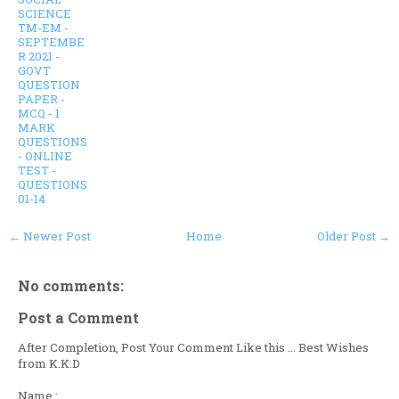
SCIENCE
TM-EM -
SEPTEMBE
R 2021 -
GOVT
QUESTION
PAPER -
MCQ - 1
MARK
QUESTIONS
- ONLINE
TEST -
QUESTIONS
01-14
← Newer Post
Home
Older Post →
No comments:
Post a Comment
After Completion, Post Your Comment Like this ... Best Wishes
from K.K.D
Name :