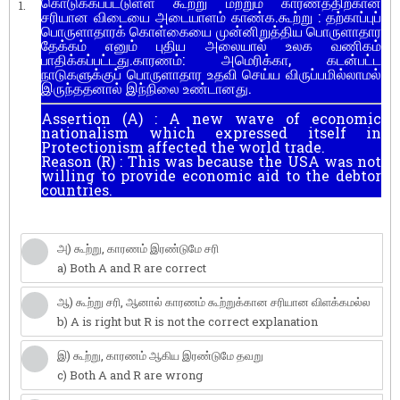
கொடுக்கப்பட்டுள்ள கூற்று மற்றும் காரணத்திற்கான
1.
சரியான விடையை அடையாளம் காண்க.கூற்று : தற்காப்புப்
பொருளாதாரக் கொள்கையை முன்னிறுத்திய பொருளாதார
தேக்கம் எனும் புதிய அலையால் உலக வணிகம்
பாதிக்கப்பட்டது.காரணம்: அமெரிக்கா, கடன்பட்ட
நாடுகளுக்குப் பொருளாதார உதவி செய்ய விருப்பமில்லாமல்
இருந்ததனால் இந்நிலை உண்டானது.
Assertion (A) : A new wave of economic
nationalism which expressed itself in
Protectionism affected the world trade.
Reason (R) : This was because the USA was not
willing to provide economic aid to the debtor
countries.
அ) கூற்று, காரணம் இரண்டுமே சரி
a) Both A and R are correct
ஆ) கூற்று சரி, ஆனால் காரணம் கூற்றுக்கான சரியான விளக்கமல்ல
b) A is right but R is not the correct explanation
இ) கூற்று, காரணம் ஆகிய இரண்டுமே தவறு
c) Both A and R are wrong