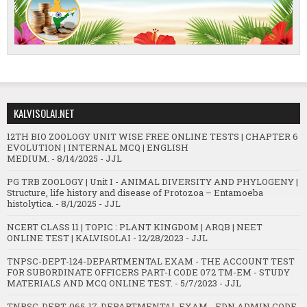
KALVISOLAI.NET
12TH BIO ZOOLOGY UNIT WISE FREE ONLINE TESTS | CHAPTER 6
EVOLUTION | INTERNAL MCQ | ENGLISH
MEDIUM.
- 8/14/2025
- JJL
PG TRB ZOOLOGY | Unit I - ANIMAL DIVERSITY AND PHYLOGENY |
Structure, life history and disease of Protozoa – Entamoeba
histolytica.
- 8/1/2025
- JJL
NCERT CLASS 11 | TOPIC : PLANT KINGDOM | ARQB | NEET
ONLINE TEST | KALVISOLAI
- 12/28/2023
- JJL
TNPSC-DEPT-124-DEPARTMENTAL EXAM - THE ACCOUNT TEST
FOR SUBORDINATE OFFICERS PART-I CODE 072 TM-EM - STUDY
MATERIALS AND MCQ ONLINE TEST.
- 5/7/2023
- JJL
TNPSC-DEPT-065-17-DEPARTMENTAL EXAM - EDN ADMIN CODE