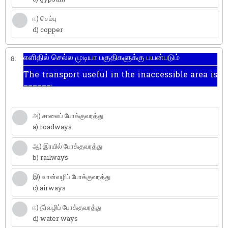
ஈ) செம்பு
d) copper
எளிதில் செல்ல முடியா பகுதிகளுக்கு பயன்படும்
8.
The transport useful in the inaccessible area is
______.
அ) சாலைப் போக்குவரத்து
a) roadways
ஆ) இரயில் போக்குவரத்து
b) railways
இ) வான்வழிப் போக்குவரத்து
c) airways
ஈ) நீர்வழிப் போக்குவரத்து
d) water ways