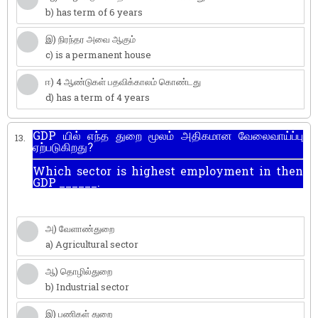
b) has term of 6 years
இ) நிரந்தர அவை ஆகும்
c) is a permanent house
ஈ) 4 ஆண்டுகள் பதவிக்காலம் கொண்டது
d) has a term of 4 years
GDP யில் எந்த துறை மூலம் அதிகமான வேலைவாய்ப்பு
13.
ஏற்படுகிறது?
Which sector is highest employment in then
GDP ______.
அ) வேளாண்துறை
a) Agricultural sector
ஆ) தொழில்துறை
b) Industrial sector
இ) பணிகள் துறை