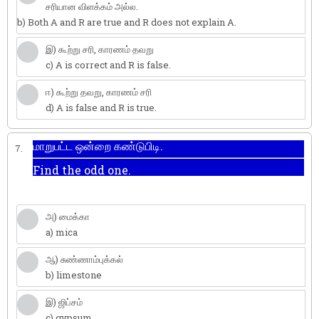
சரியான விளக்கம் அல்ல.
b) Both A and R are true and R does not explain A.
இ) கூற்று சரி, காரணம் தவறு
c) A is correct and R is false.
ஈ) கூற்று தவறு, காரணம் சரி
d) A is false and R is true.
மாறுபட்ட ஒன்றை கண்டுபிடி.
7.
Find the odd one.
அ) மைக்கா
a) mica
ஆ) சுண்ணாம்புக்கல்
b) limestone
இ) ஜிப்சம்
c) gypsum