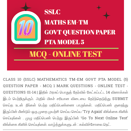
CLASS 10 (SSLC) MATHEMATICS TM-EM GOVT PTA MODEL (5)
QUESTION PAPER - MCQ 1 MARK QUESTIONS - ONLINE TEST -
QUESTIONS 01-14 | இதில் அரசுப் பொதுத் தேர்வில் கேட்கப்பட்ட 14 வினாக்கள்
இடம் பெற்றிருக்கும். அதில் மிகச் சரியான விடையை தேர்ந்தெடுத்து SUBMIT
செய்த உடன் நீங்கள் பெற்ற மதிப்பெண்ணை பாருங்கள். மதிப்பெண் குறைந்து
இருப்பின் மீண்டும் ஒரு முறை முயற்சி செய்ய செய்ய ‘Try Again’ லிங்க்கை கிளிக்
செய்யுங்கள் . முழு மதிப்பெண் பெற்று இருப்பின் ‘Go To Next Online Test’
லிங்க்கை கிளிக் செய்யுங்கள். வாழ்த்துக்களுடன் : கல்விச்சோலை.நெட்.