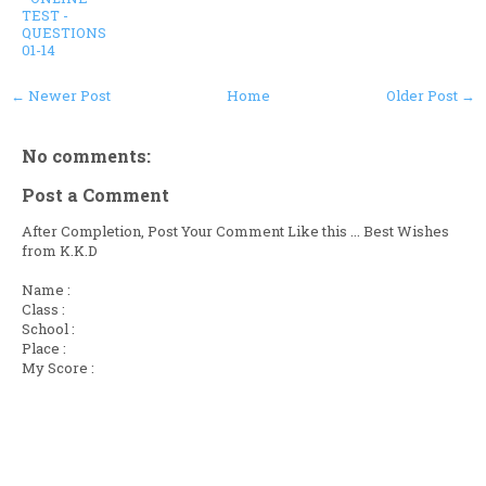
TEST -
QUESTIONS
01-14
← Newer Post
Home
Older Post →
No comments:
Post a Comment
After Completion, Post Your Comment Like this ... Best Wishes
from K.K.D
Name :
Class :
School :
Place :
My Score :