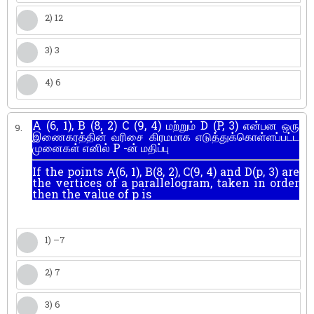
2) 12
3) 3
4) 6
A (6, 1), B (8, 2) C (9, 4) மற்றும் D (P, 3) என்பன ஒரு
9.
இணைகரத்தின் வரிசை கிரமமாக எடுத்துக்கொள்ளப்பட்ட
முனைகள் எனில் P -ன் மதிப்பு
If the points A(6, 1), B(8, 2), C(9, 4) and D(p, 3) are
the vertices of a parallelogram, taken in order
then the value of p is
1) –7
2) 7
3) 6