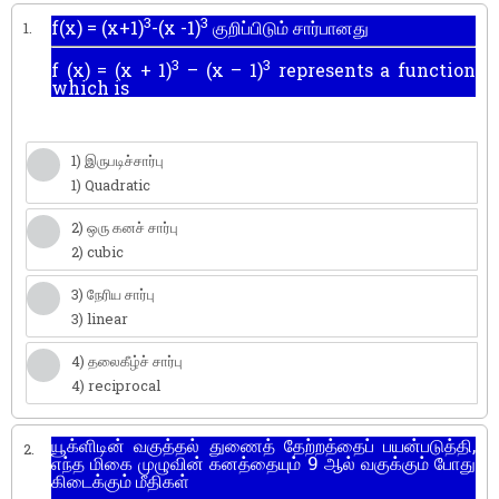
3
3
f(x) = (x+1)
-(x -1)
குறிப்பிடும் சார்பானது
1.
3
3
f (x) = (x + 1)
– (x – 1)
represents a function
which is
1) இருபடிச்சார்பு
1) Quadratic
2) ஒரு கனச் சார்பு
2) cubic
3) நேரிய சார்பு
3) linear
4) தலைகீழ்ச் சார்பு
4) reciprocal
யூக்ளிடின் வகுத்தல் துணைத் தேற்றத்தைப் பயன்படுத்தி,
2.
எந்த மிகை முழுவின் கனத்தையும் 9 ஆல் வகுக்கும் போது
கிடைக்கும் மீதிகள்