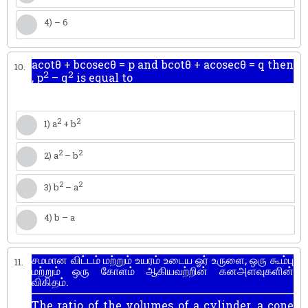
4) – 6
acotθ + bcosecθ = p and bcotθ + acosecθ = q then
10.
2
2
, p
– q
is equal to
2
2
1) a
+ b
2
2
2) a
– b
2
2
3) b
– a
4) b – a
சமமான விட்டம் மற்றும் உயரம் உடைய ஓர் உருளை, ஒரு கூம்பு
11.
மற்றும் ஒரு கோளம் ஆகியவற்றின் கனஅளவுகளின்
விகிதம்.
The ratio of the volumes of a cylinder, a cone