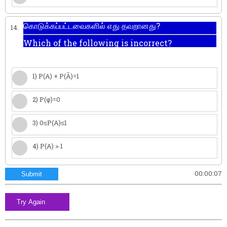
கொடுக்கப்பட்டவைகளில் எது தவறானது?
14.
Which of the following is incorrect?
1) P(A) + P(Ā)=1
2) P(φ)=0
3) 0≤P(A)≤1
4) P(A) > 1
00:00:08
Submit