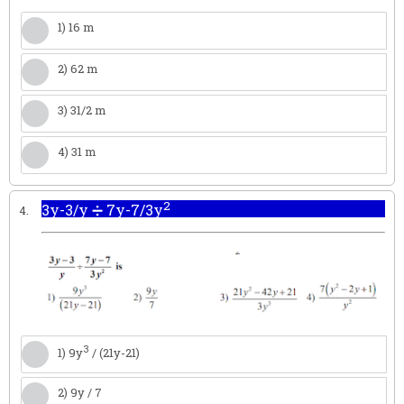
1) 16 m
2) 62 m
3) 31/2 m
4) 31 m
2
3y-3/y ➗ 7y-7/3y
4.
3
1) 9y
/ (21y-21)
2) 9y / 7