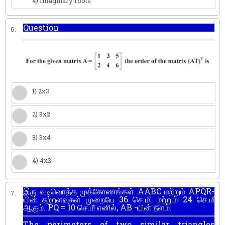
4) Imaginary roots
Question
6.
1) 2x3
2) 3x2
3) 3x4
4) 4x3
இரு வடிவொத்த முக்கோணங்கள் AABC மற்றும் APQR-
7.
யின் சுற்றளவுகள் முறையே 36 செ.மீ. மற்றும் 24 செ.மீ
ஆகும். PQ = 10 செ.மீ எனில், AB -யின் நீளம்.
The perimeters of two similar triangles