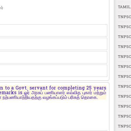
TAMIL
ர்
TNPSC
TNPSC
TNPSC
TNPSC
TNPSC
TNPSC
TNPSC
TNPSC
 to a Govt. servant for completing 25 years
rks is ஓர் அரசுப் பணியாளர் எவ்வித புகார் மற்றும்
TNPSC
ற்பணியாற்றியதற்கு வழங்கப்படும் பரிசுத் தொகை.
TNPSC 
TNPSC 
TNPSC 