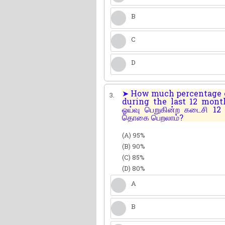
B
C
D
➤ How much percentage of
3.
during the last 12 months
ஓய்வு பெறுகின்ற கடைசி 12
தொகை பெறலாம்?
(A) 95%
(B) 90%
(C) 85%
(D) 80%
A
B