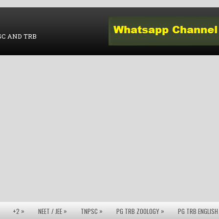
SC AND TRB
»
»
»
»
+2
NEET / JEE
TNPSC
PG TRB ZOOLOGY
PG TRB ENGLISH