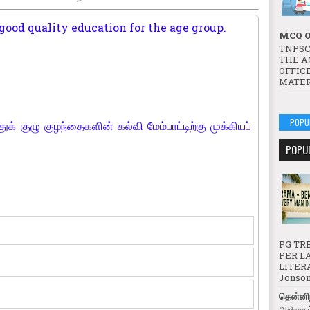
ood quality education for the age group.
MCQ O
TNPSC
THE A
OFFICE
MATER
POPU
துக் குழு குழந்தைகளின் கல்வி மேம்பாட்டிற்கு முக்கியப்
POPU
PG TRB
PER LA
LITERA
Jonson 
தென்னிந
அறிமுகம