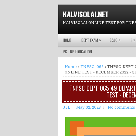
KALVISOLAI.NET
KALVISOLAI ONLINE TEST FOR TNP
»
»
»
HOME
DEPT EXAM
SSLC
+1
PG TRB EDUCATION
Home
»
TNPSC_065
» TNPSC-DEPT-
ONLINE TEST - DECEMBER 2022 - Q
TNPSC-DEPT-065-49-DEPARTM
TEST - DECE
JJL
May 02, 2023
No comments