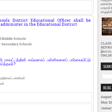
வரையிலா
பாதாமி 
சாளுக்கி
ols District Educational Officer shall be
administer in the Educational District
d Middle Schools
CLASS 
r Secondary Schools
REPROD
இனப்பெ
ONLINE
வி மாவட்டத்தின் எவ்வகைப் பள்ளிகளைப் பார்வையிட்டு
ய்ந்தவர்?
SEARC
நடுநிலைப் பள்ளிகள்
கள்
BLOG 
August
May 20
Januar