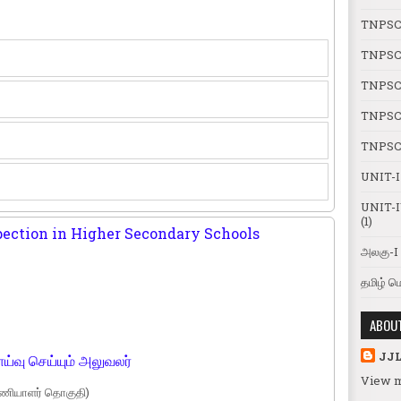
TNPSC
TNPSC
TNPSC 
TNPSC 
TNPSC 
UNIT-
UNIT-I
(1)
pection in Higher Secondary Schools
அலகு-I 
தமிழ் ம
ABOU
JJ
ய்வு செய்யும் அலுவலர்
View m
(பணியாளர் தொகுதி)