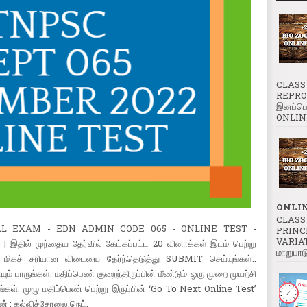
CLASS 
REPROD
இனப்பெ
ONLINE
ONLIN
CLASS 
AL EXAM - EDN ADMIN CODE 065 - ONLINE TEST -
PRINC
VARIATI
ில் முந்தைய தேர்வில் கேட்கப்பட்ட 20 வினாக்கள் இடம் பெற்று
மாறுபாட
 மிகச் சரியான விடையை தேர்ந்தெடுத்து SUBMIT செய்யுங்கள்..
் பாருங்கள். மதிப்பெண் குறைந்திருப்பின் மீண்டும் ஒரு முறை முயற்சி
ங்கள். முழு மதிப்பெண் பெற்று இருப்பின் ‘Go To Next Online Test’
டன் : கல்விச்சோலை.நெட்.