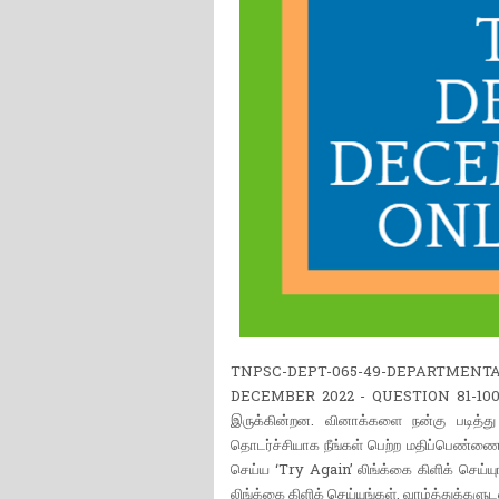
TNPSC-DEPT-065-49-DEPARTMENT
DECEMBER 2022 - QUESTION 81-100 | இத
இருக்கின்றன. வினாக்களை நன்கு படித்து
தொடர்ச்சியாக நீங்கள் பெற்ற மதிப்பெண்ணையும
செய்ய ‘Try Again’ லிங்க்கை கிளிக் செய்யு
லிங்க்கை கிளிக் செய்யுங்கள். வாழ்த்துக்களு