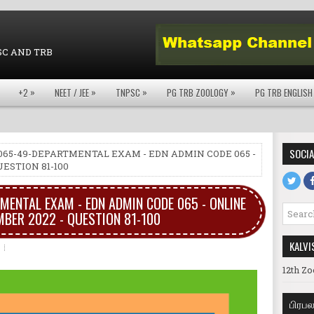
SC AND TRB
»
»
»
»
+2
NEET / JEE
TNPSC
PG TRB ZOOLOGY
PG TRB ENGLISH
SOCIA
065-49-DEPARTMENTAL EXAM - EDN ADMIN CODE 065 -
UESTION 81-100
ENTAL EXAM - EDN ADMIN CODE 065 - ONLINE
MBER 2022 - QUESTION 81-100
KALVI
12th Zo
பிரப