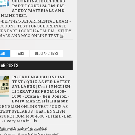
SUBORDINATE OFFICERS
PART-I CODE 124 TM-EM -
STUDY MATERIALS AND
NLINE TEST.
-DEPT-124-DEPARTMENTAL EXAM -
CCOUNT TEST FOR SUBORDINATE
RS PART-I CODE 124 TM-EM - STUDY
IALS AND MCQ ONLINE TEST. இ...
LAR
TAGS
BLOG ARCHIVES
LAR POSTS
PG TRB ENGLISH ONLINE
TEST / QUIZ AS PER LATEST
SYLLABUS | Unit I ENGLISH
LITERATURE FROM 1400-
1600 - Drama - Ben Jonson -
Every Man in His Humour.
 ENGLISH ONLINE TEST / QUIZ AS
TEST SYLLABUS | Unit I ENGLISH
TURE FROM 1400-1600 - Drama - Ben
- Every Man in His...
்தியாவில் பண்பாட்டு வளர்ச்சி
் : பொ.ஆ. 6 முதல் 9ஆம் நூற்றாண்டு