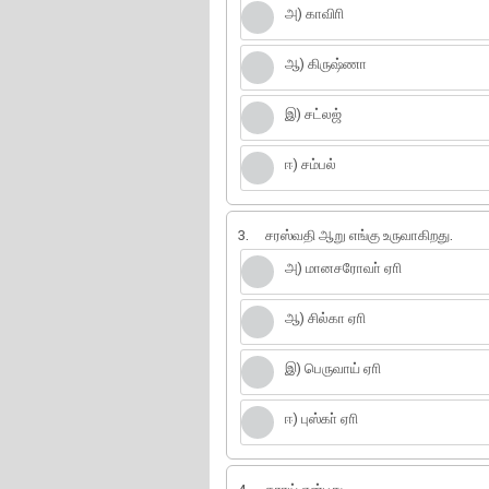
அ) காவிாி
ஆ) கிருஷ்ணா
இ) சட்லஜ்
ஈ) சம்பல்
3.
சரஸ்வதி ஆறு எங்கு உருவாகிறது.
அ) மானசரோவா் ஏாி
ஆ) சில்கா ஏாி
இ) பெருவாய் ஏாி
ஈ) புஸ்கா் ஏாி