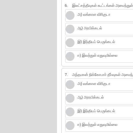
6.
இலட்சத்தீவுகள் கூட்டங்கள் அமைந்துள
அ) வங்காள விாிகுடா
ஆ) அரபிக்கடல்
இ) இந்தியப் பெருங்கடல்
ஈ) இவற்றுள் எதுவுமில்லை
7.
அந்தமான் நிக்கோபாா் தீா்வுகள் அமைந
அ) வங்காள விாிகுடா
ஆ) அரரபிக்கடல்
இ) இந்தியப் பெருங்கடல்
ஈ) இவற்றுள் எதுவுமில்லை