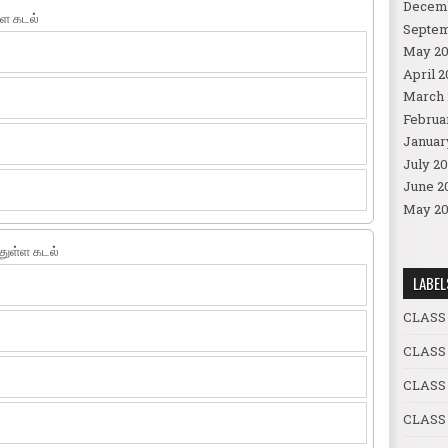
Decem
்ள கடல்
Septem
May 20
April 2
March 
Februa
Januar
July 20
June 2
May 20
்துள்ள கடல்
LABEL
CLASS
CLASS
CLASS
CLASS