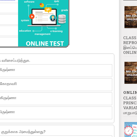
CLASS 
REPROD
இனப்பெ
ONLINE
 வாிசைப்படுத்துக.
கிருஷ்ணா
- கோதாவாி
ONLIN
 கிருஷ்ணா
CLASS 
PRINC
VARIATI
கிருஷ்ணா
மாறுபாட
 குறுக்காக அமைந்துள்ளது?