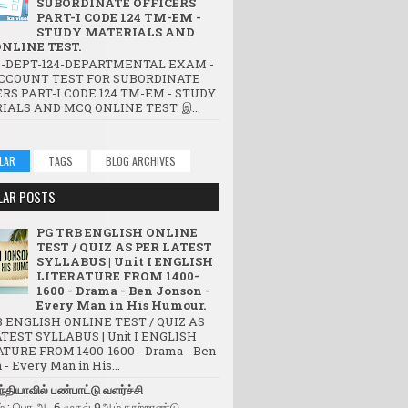
SUBORDINATE OFFICERS
PART-I CODE 124 TM-EM -
STUDY MATERIALS AND
NLINE TEST.
-DEPT-124-DEPARTMENTAL EXAM -
CCOUNT TEST FOR SUBORDINATE
RS PART-I CODE 124 TM-EM - STUDY
IALS AND MCQ ONLINE TEST. இ...
LAR
TAGS
BLOG ARCHIVES
LAR POSTS
PG TRB ENGLISH ONLINE
TEST / QUIZ AS PER LATEST
SYLLABUS | Unit I ENGLISH
LITERATURE FROM 1400-
1600 - Drama - Ben Jonson -
Every Man in His Humour.
 ENGLISH ONLINE TEST / QUIZ AS
TEST SYLLABUS | Unit I ENGLISH
TURE FROM 1400-1600 - Drama - Ben
- Every Man in His...
்தியாவில் பண்பாட்டு வளர்ச்சி
் : பொ.ஆ. 6 முதல் 9ஆம் நூற்றாண்டு