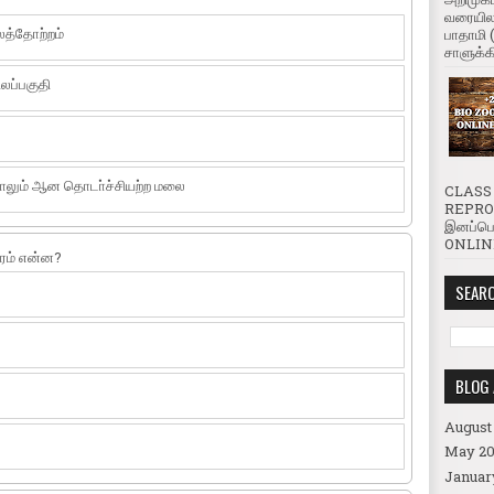
வரையிலா
லத்தோற்றம்
பாதாமி 
சாளுக்கி
லப்பகுதி
ாலும் ஆன தொடா்ச்சியற்ற மலை
CLASS 
REPROD
இனப்பெ
ONLINE
ரம் என்ன?
SEARC
BLOG 
August
May 20
Januar