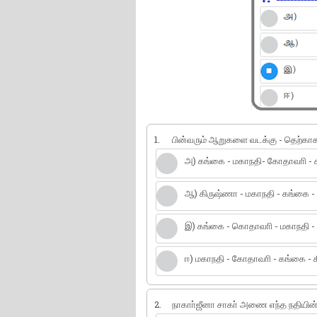
1.
பின்வரும் ஆறுகளை வடக்கு - தெற்காக
அ) கங்கை - மகாநதி- கோதாவாி - 
ஆ) கிருஷ்ணா - மகாநதி - கங்கை 
இ) கங்கை - கொதாவாி - மகாநதி -
ஈ) மகாநதி - கோதாவாி - கங்கை - 
2.
நாகாா்ஜீனா சாகா் அணை எந்த நதியின்