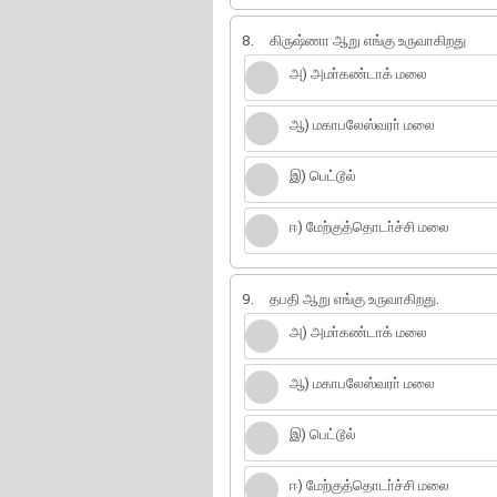
8.
கிருஷ்ணா ஆறு எங்கு உருவாகிறது
அ) அமா்கண்டாக் மலை
ஆ) மகாபலேஸ்வரா் மலை
இ) பெட்டூல்
ஈ) மேற்குத்தொடா்ச்சி மலை
9.
தபதி ஆறு எங்கு உருவாகிறது.
அ) அமா்கண்டாக் மலை
ஆ) மகாபலேஸ்வரா் மலை
இ) பெட்டூல்
ஈ) மேற்குத்தொடா்ச்சி மலை