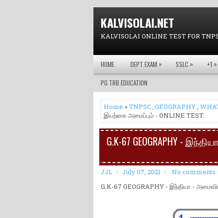
KALVISOLAI.NET
KALVISOLAI ONLINE TEST FOR TNP
»
»
»
HOME
DEPT EXAM
SSLC
+1
PG TRB EDUCATION
Home
»
TNPSC_GEOGRAPHY
,
WHA
இயற்கை அமைப்பும் - ONLINE TEST.
G.K-67 GEOGRAPHY - இந்திய
JJL
July 07, 2021
No comments
G.K-67 GEOGRAPHY - இந்தியா - அமைவிட