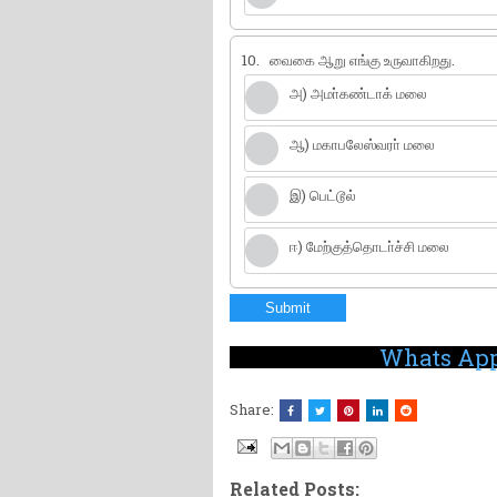
10.
வைகை ஆறு எங்கு உருவாகிறது.
அ) அமா்கண்டாக் மலை
ஆ) மகாபலேஸ்வரா் மலை
இ) பெட்டூல்
ஈ) மேற்குத்தொடா்ச்சி மலை
Submit
Whats App
Share:
Related Posts: