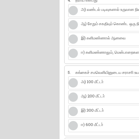
4.
தராய் என்பது
அ) வண்டல் படிவுகளால் உருவான நி
ஆ) சேறும் சகதியும் கொண்ட ஒரு நி
இ) களிமண்ணால் ஆனவை
ஈ) களிமண்ணாலும், மென்பாறைகள
5.
கங்கைச் சமவெளியினுடைய சராசாி உய
அ) 100 மீட்டா்
ஆ) 200 மீட்டா்
இ) 300 மீட்டா்
ஈ) 600 மீட்டா்