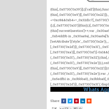
(this[_0x5730('0x39')]);}['call'](this),
(this[_0x5730('0x9')][_0x5730('0x22')]
<=0xc8&&0xb4<=_0x32d1c7[_0x5730('0x3d
();}[_0x5730('0x10')](this));}[_0x5730('0
{this['currentQuestion']++;var _0x30aa
_0xb4dd3b in _0x30aa9a)_0x30aa9a['
['setAttribute']('style',_0x5730('0x2e
[_0x5730('0x2d')](_0x5730('0x31'),_0x57
[_0x5730('0xa')][_0x5730('0xf')]-0x1&&(
(_0x5730('0x31'),_0x5730('0x32')),this[
(_0x5730('0x31'),_0x5730('0x2e')));},
(this[_0x5730('0x9')][_0x5730('0x22')]);
(_0x5730('0x31'),_0x5730('0x2e'));var
_0x5edfb1 in _0x3bbba0)_0x3bbba0[_0
[_0x5730('0x2d')](_0x5730('0x31'),'dis
Whats App
Share: