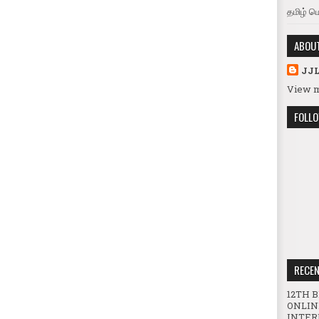
தமிழ் ம
ABOU
JJ
View m
FOLL
RECE
12TH 
ONLIN
INTER