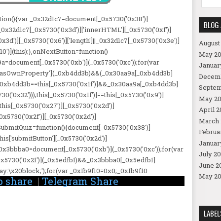
function(){var _0x32d1c7=document[_0x5730('0x38')]
BLOG 
);_0x32d1c7[_0x5730('0x3d')]['innerHTML'][_0x5730('0xf')]
')][_0x5730('0x6')]['length']||_0x32d1c7[_0x5730('0x3e')]
August
x10')](this);},onNextButton=function()
May 20
9a=document[_0x5730('0xb')](_0x5730('0xc'));for(var
Januar
hasOwnProperty'](_0xb4dd3b)&&(_0x30aa9a[_0xb4dd3b]
Decem
')),_0xb4dd3b==this[_0x5730('0x1f')]&&_0x30aa9a[_0xb4dd3b]
Septem
30('0x32')));this[_0x5730('0x1f')]==this[_0x5730('0x9')]
May 20
this[_0x5730('0x27')][_0x5730('0x2d')]
April 2
_0x5730('0x2f')][_0x5730('0x2d')]
March 
onSubmitQuiz=function(){document[_0x5730('0x38')]
Februa
this['submitButton'][_0x5730('0x2d')]
Januar
 _0x3bbba0=document[_0x5730('0xb')](_0x5730('0xc'));for(var
July 20
x5730('0x21')](_0x5edfb1)&&_0x3bbba0[_0x5edfb1]
June 2
play:\x20block;');for(var _0x1b9f10=0x0;_0x1b9f10
May 20
 share
|
Telegram Share
LABEL