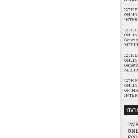
12TH 
ONLIN
INTER
12TH 
ONLINE
Geneti
MEDIU
12TH 
ONLINE
Geneti
MEDIU
12TH 
ONLIN
OF IN
INTER
FEATU
TNP
ONL
ECO