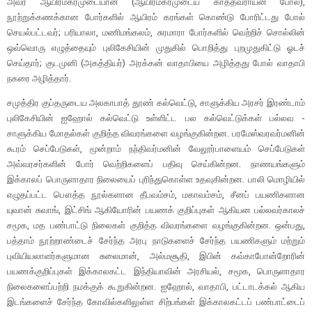
அவர் ஆயிரம்கரமுடையான் (ஆயிரம்கரமுடைய காத்தவராயன் போல),
நூற்றுக்கணக்கான போர்களில் ஆயிரம் கரங்கள் கொண்டு போரிட்டது போல்
செயல்பட்டவர்; பரியாலா, மணிமங்கலம், சுரமாரா போர்களில் வெற்றிச் சொல்லின்
ஒவ்வொரு எழுத்தையும் புலிகேசியின் முதுகில் பொறித்து புறமுதுகிட்டு ஓடச்
செய்தார்; குடமுனி (அகத்தியர்) அரக்கன் வாதாபியை அழித்தது போல் வாதாபி
நகரை அழித்தார்.
சமுத்திர குப்தருடைய அலகாபாத் தூண் கல்வெட்டு, சாளுக்கிய அரசர் இரண்டாம்
புலிகேசியின் ஐஹோல் கல்வெட்டு உள்ளிட்ட பல கல்வெட்டுக்கள் பல்லவ -
சாளுக்கிய மோதல்கள் குறித்த விவரங்களை வழங்குகின்றன. பரமேஸ்வரவர்மனின்
கூரம் செப்பேடுகள், மூன்றாம் நந்திவர்மனின் வேலூர்பாளையம் செப்பேடுகள்
அவ்வரசர்களின் போர் வெற்றிகளைப் பதிவு செய்கின்றன. நாணயங்களும்
இக்காலப் பொருளாதார நிலையைப் புரிந்துகொள்ள உதவுகின்றன. பாலி மொழியில்
எழுதப்பட்ட பௌத்த நூல்களான தீபவம்சம், மகாவம்சம், சீனப் பயணிகளான
யுவான் சுவாங், இட்சிங் ஆகியோரின் பயணக் குறிப்புகள் ஆகியன பல்லவர்காலச்
சமூக, மத பண்பாட்டு நிலைகள் குறித்த விவரங்களை வழங்குகின்றன. ஒன்பது,
பத்தாம் நூற்றாண்டைச் சேர்ந்த அரபு நாடுகளைச் சேர்ந்த பயணிகளும் மற்றும்
புவியியலாளர்களுமான சுலைமான், அல்மசூதி, இபின் கவ்காபோன்றோரின்
பயணக்குறிப்புகள் இக்காலகட்ட இந்தியாவின் அரசியல், சமூக, பொருளாதார
நிலைகளைப்பற்றி நமக்குக் கூறுகின்றன. ஐஹோல், வாதாபி, பட்டாடக்கல் ஆகிய
இடங்களைச் சேர்ந்த கோவில்களிலுள்ள சிற்பங்கள் இக்காலகட்டப் பண்பாட்டைப்