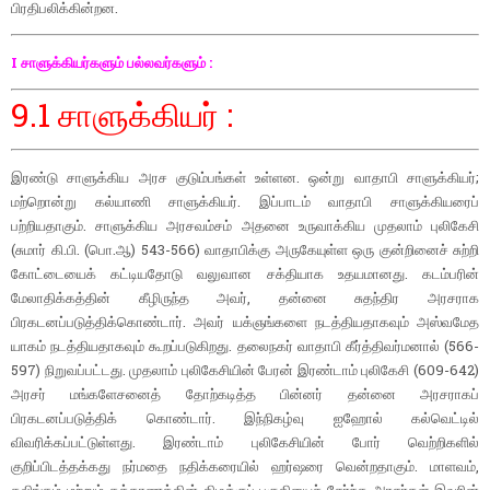
பிரதிபலிக்கின்றன.
I சாளுக்கியர்களும் பல்லவர்களும் :
9.1 சாளுக்கியர் :
இரண்டு சாளுக்கிய அரச குடும்பங்கள் உள்ளன. ஒன்று வாதாபி சாளுக்கியர்;
மற்றொன்று கல்யாணி சாளுக்கியர். இப்பாடம் வாதாபி சாளுக்கியரைப்
பற்றியதாகும். சாளுக்கிய அரசவம்சம் அதனை உருவாக்கிய முதலாம் புலிகேசி
(சுமார் கி.பி. (பொ.ஆ) 543-566) வாதாபிக்கு அருகேயுள்ள ஒரு குன்றினைச் சுற்றி
கோட்டையைக் கட்டியதோடு வலுவான சக்தியாக உதயமானது. கடம்பரின்
மேலாதிக்கத்தின் கீழிருந்த அவர், தன்னை சுதந்திர அரசராக
பிரகடனப்படுத்திக்கொண்டார். அவர் யக்ஞங்களை நடத்தியதாகவும் அஸ்வமேத
யாகம் நடத்தியதாகவும் கூறப்படுகிறது. தலைநகர் வாதாபி கீர்த்திவர்மனால் (566-
597) நிறுவப்பட்டது. முதலாம் புலிகேசியின் பேரன் இரண்டாம் புலிகேசி (609-642)
அரசர் மங்களேசனைத் தோற்கடித்த பின்னர் தன்னை அரசராகப்
பிரகடனப்படுத்திக் கொண்டார். இந்நிகழ்வு ஐஹோல் கல்வெட்டில்
விவரிக்கப்பட்டுள்ளது. இரண்டாம் புலிகேசியின் போர் வெற்றிகளில்
குறிப்பிடத்தக்கது நர்மதை நதிக்கரையில் ஹர்ஷரை வென்றதாகும். மாளவம்,
கலிங்கம் மற்றும் தக்காணத்தின் கிழக்குப் பகுதியைச் சேர்ந்த அரசர்கள் இவரின்