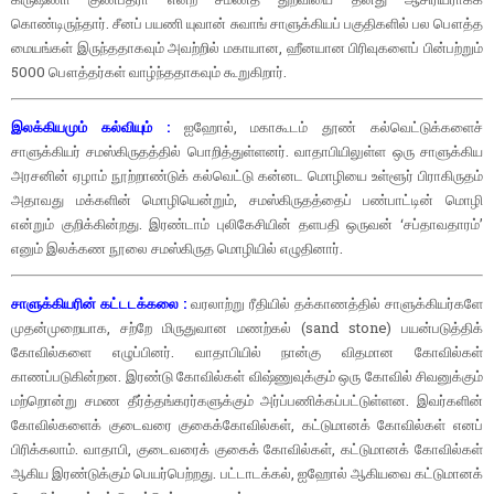
கொண்டிருந்தார். சீனப் பயணி யுவான் சுவாங் சாளுக்கியப் பகுதிகளில் பல பௌத்த
மையங்கள் இருந்ததாகவும் அவற்றில் மகாயான, ஹீனயான பிரிவுகளைப் பின்பற்றும்
5000 பௌத்தர்கள் வாழ்ந்ததாகவும் கூறுகிறார்.
இலக்கியமும் கல்வியும் :
ஐஹோல், மகாகூடம் தூண் கல்வெட்டுக்களைச்
சாளுக்கியர் சமஸ்கிருதத்தில் பொறித்துள்ளனர். வாதாபியிலுள்ள ஒரு சாளுக்கிய
அரசனின் ஏழாம் நூற்றாண்டுக் கல்வெட்டு கன்னட மொழியை உள்ளூர் பிராகிருதம்
அதாவது மக்களின் மொழியென்றும், சமஸ்கிருதத்தைப் பண்பாட்டின் மொழி
என்றும் குறிக்கின்றது. இரண்டாம் புலிகேசியின் தளபதி ஒருவன் ‘சப்தாவதாரம்’
எனும் இலக்கண நூலை சமஸ்கிருத மொழியில் எழுதினார்.
சாளுக்கியரின் கட்டடக்கலை :
வரலாற்று ரீதியில் தக்காணத்தில் சாளுக்கியர்களே
முதன்முறையாக, சற்றே மிருதுவான மணற்கல் (sand stone) பயன்படுத்திக்
கோவில்களை எழுப்பினர். வாதாபியில் நான்கு விதமான கோவில்கள்
காணப்படுகின்றன. இரண்டு கோவில்கள் விஷ்ணுவுக்கும் ஒரு கோவில் சிவனுக்கும்
மற்றொன்று சமண தீர்த்தங்கரர்களுக்கும் அர்ப்பணிக்கப்பட்டுள்ளன. இவர்களின்
கோவில்களைக் குடைவரை குகைக்கோவில்கள், கட்டுமானக் கோவில்கள் எனப்
பிரிக்கலாம். வாதாபி, குடைவரைக் குகைக் கோவில்கள், கட்டுமானக் கோவில்கள்
ஆகிய இரண்டுக்கும் பெயர்பெற்றது. பட்டாடக்கல், ஐஹோல் ஆகியவை கட்டுமானக்