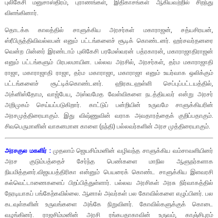
புலிகேசி மனுசாஸ்திரம், புராணங்கள், இதிகாசங்கள் ஆகியவற்றில் சிறந்து
விளங்கினார்.
தொடக்க காலத்தில் சாளுக்கிய அரசர்கள் மகாராஜன், சத்யசிரயன்,
ஸ்ரீபிருத்திவிவல்லபன் எனும் பட்டங்களைச் சூடிக் கொண்டனர். ஹர்சவர்தனரை
வென்ற பின்னர் இரண்டாம் புலிகேசி பரமேஸ்வரன் பத்ரகாரன், மகாராஜாதிராஜன்
எனும் பட்டங்களும் பிரபலமாயின. பல்லவ அரசில், அரசர்கள், தர்ம மகாராஜாதி
ராஜா, மகாராஜாதி ராஜா, தர்ம மகாராஜா, மகாராஜா எனும் உயர்வாக ஒலிக்கும்
பட்டங்களைச் சூட்டிக்கொண்டனர். ஹிரகடஹள்ளி செப்புப்பட்டயத்தில்,
அக்னிஸ்தோம, வாஜ்பேய, அஸ்வமேத வேள்விகளை நடத்தியவர் என்று அரசர்
அறிமுகம் செய்யப்படுகிறார். காட்டுப் பன்றியின் உருவமே சாளுக்கியரின்
அரசமுத்திரையாகும். இது விஷ்ணுவின் வராக அவதாரத்தைக் குறிப்பதாகும்.
சிவபெருமானின் வாகனமான காளை (நந்தி) பல்லவர்களின் அரச முத்திரையாகும்.
அரசகுல மகளிர் :
முதலாம் ஜெயசிம்மனின் வழிவந்த சாளுக்கிய வம்சாவளியினர்
அரச குடும்பத்தைச் சேர்ந்த பெண்களை மாநில ஆளுநர்களாக
நியமித்தனர்.விஜயபத்திரிகா என்னும் பெயரைக் கொண்ட சாளுக்கிய இளவரசி
கல்வெட்டாணைகளைப் பிறப்பித்துள்ளார். பல்லவ அரசிகள் அரசு நிர்வாகத்தில்
நேரடியாகப் பங்கேற்கவில்லை. ஆனால் அவர்கள் பல கோவில்களை எழுப்பினர். பல
கடவுள்களின் உருவங்களை அங்கே நிறுவினர். கோவில்களுக்குக் கொடை
வழங்கினர். ராஜசிம்மனின் அரசி ரங்கபதாகாவின் உருவம், காஞ்சிபுரம்