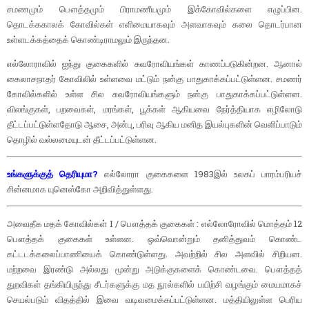
சமணமும் பௌத்தமும் பிராமணீயமும் இக்கோவில்களை எழுப்பின.
தொடக்ககாலக் கோவில்கள் எளிமையாகவும் அளவாகவும் கலை தொடர்பான
உள்ளடக்கத்தைக் கொண்டிராமலும் இருந்தன.
எல்லோராவில் ஐந்து குகைகளில் சுவரோவியங்கள் காணப்படுகின்றன. ஆனால்
கைலாசநாதர் கோவிலில் உள்ளவை மட்டும் நன்கு பாதுகாக்கப்பட்டுள்ளன. சமணர்
கோவில்களில் உள்ள சில சுவரோவியங்களும் நன்கு பாதுகாக்கப்பட்டுள்ளன.
விலங்குகள், பறவைகள், மரங்கள், பூக்கள் ஆகியவை நேர்த்தியாக எழிலோடு
தீட்டப்பட்டுள்ளதோடு ஆசை, அன்பு, பரிவு ஆகிய மனித இயல்புகளின் வெளிப்பாடும்
தொழில் வல்லமையுடன் தீட்டப்பட்டுள்ளன.
உங்களுக்குத் தெரியுமா?
எல்லோரா குகைகளை 1983இல் உலகப் பாரம்பரியச்
சின்னமாக யுனெஸ்கோ அறிவித்துள்ளது.
அவைதீக மதக் கோவில்கள் I / பௌத்தக் குகைகள் : எல்லோரோவில் மொத்தம் 12
பௌத்தக் குகைகள் உள்ளன. ஒவ்வொன்றும் தனித்துவம் கொண்ட
கட்டடக்கலைப்பாணியைக் கொண்டுள்ளது. அவற்றில் சில அளவில் சிறியன.
மற்றவை இரண்டு அல்லது மூன்று அடுக்குகளைக் கொண்டவை. பௌத்தத்
துறவிகள் தங்கியிருந்து சீடர்களுக்கு மத நூல்களில் பயிற்சி வழங்கும் மையமாகச்
செயல்படும் விதத்தில் இவை வடிவமைக்கப்பட்டுள்ளன. மத்தியிலுள்ள பெரிய