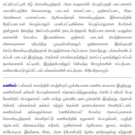
கட்டுப்பாட்டின் கீழ் கொண்டிருந்தார். அரசு வருவாயில் பெரும்பகுதி படைகளைப்
பராமரிப்பதற்கே செலவானது. படைகள் காலாட்படை, குதிரைப்படை, சிறய
அளவிலான யானைப்படை ஆகியவற்றைக் கொண்டிருந்தன. இக்காலத்தில்
தேர்ப்படைகள் பெரும்பாலும் பயன்பாட்டிலில்லை. பெரும்பாலுமான போர்கள்
குன்றுகள் நிறைந்த நிலப்பரப்புகளில் நடைபெற்றதால் தேர்ப்படைகளால் பயனுள்ள
வகையில் செயல்பட இயலவில்லை. குதிரைப் படைகள் வெற்றிகரமான
விளைவுகளை ஏற்படுத்த முடியுமென்றாலும் குதிரைகளை இறக்குமதி
செய்யவேண்டியதிருந்ததால் பெருஞ்செலவு பிடிப்பதாக அமைந்தது. பல்லவர்களிடம்
கப்பல் படையும் இருந்தது. அவர்கள் மாமல்லபுரத்திலும் நாகப்பட்டினத்திலும் கப்பல்
தளங்களைக் கட்டினர். இருந்தபோதிலும் பின்வந்த சோழர்களின் கப்பற்படை
வலிமையோடு ஒப்பிட்டால் பல்லவர்களின் கப்பற்படை சிறியதேயாகும்.
வணிகம் :
பல்லவர் காலத்தில் காஞ்சிபுரம் முக்கியமான வணிக மையாக இருந்தது.
வணிகர்கள் தங்கள் பொருள்களைச் சந்தைப்படுத்துவதற்கு அரசிடம் உரிமம் பெற
வேண்டும். பொதுவாகப் பண்டமாற்று முறையே நடைமுறையில் இருந்தது. ஆனால்
பின்னர் பல்லவர்கள் தங்கம் மற்றும் வெள்ளி நாணயங்களை வெளியிட்டனர்.
வணிகர்கள் தங்களுக்கென ‘மணிக்கிராமம்’ போன்ற அமைப்புகளைக்
கொண்டிருந்தனர். வெளிநாட்டு வணிகத்தில் நறுமணப் பொருள்கள், பருத்தி
ஆடைகள், விலையுயர்ந்த கற்கள், மூலிகைகள் ஆகியவை ஜாவா, சுமத்ரா,
கம்போடியா, இலங்கை, சீனா, பர்மா (மியான்மர்) ஆகிய நாடுகளுக்கு ஏற்றுமதி