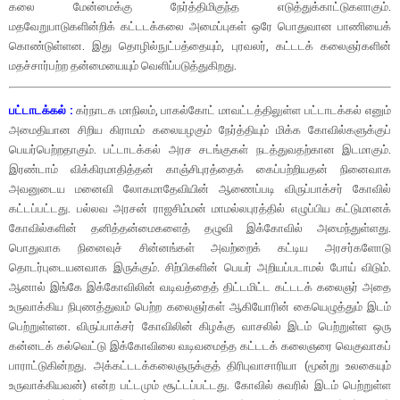
கலை மேன்மைக்கு நேர்த்திமிகுந்த எடுத்துக்காட்டுகளாகும்.
மதவேறுபாடுகளின்றிக் கட்டடக்கலை அமைப்புகள் ஒரே பொதுவான பாணியைக்
கொண்டுள்ளன. இது தொழில்நுட்பத்தையும், புரவலர், கட்டடக் கலைஞர்களின்
மதச்சார்பற்ற தன்மையையும் வெளிப்படுத்துகிறது.
பட்டாடக்கல் :
கர்நாடக மாநிலம், பாகல்கோட் மாவட்டத்திலுள்ள பட்டாடக்கல் எனும்
அமைதியான சிறிய கிராமம் கலையழகும் நேர்த்தியும் மிக்க கோவில்களுக்குப்
பெயர்பெற்றதாகும். பட்டாடக்கல் அரச சடங்குகள் நடத்துவதற்கான இடமாகும்.
இரண்டாம் விக்கிரமாதித்தன் காஞ்சிபுரத்தைக் கைப்பற்றியதன் நினைவாக
அவனுடைய மனைவி லோகமாதேவியின் ஆணைப்படி விருப்பாக்சர் கோவில்
கட்டப்பட்டது. பல்லவ அரசன் ராஜசிம்மன் மாமல்லபுரத்தில் எழுப்பிய கட்டுமானக்
கோவில்களின் தனித்தன்மைகளைத் தழுவி இக்கோவில் அமைந்துள்ளது.
பொதுவாக நினைவுச் சின்னங்கள் அவற்றைக் கட்டிய அரசர்களோடு
தொடர்புடையனவாக இருக்கும். சிற்பிகளின் பெயர் அறியப்படாமல் போய் விடும்.
ஆனால் இங்கே இக்கோவிலின் வடிவத்தைத் திட்டமிட்ட கட்டடக் கலைஞர் அதை
உருவாக்கிய நிபுணத்துவம் பெற்ற கலைஞர்கள் ஆகியோரின் கையெழுத்தும் இடம்
பெற்றுள்ளன. விருப்பாக்சர் கோவிலின் கிழக்கு வாசலில் இடம் பெற்றுள்ள ஒரு
கன்னடக் கல்வெட்டு இக்கோவிலை வடிவமைத்த கட்டடக் கலைஞரை வெகுவாகப்
பாராட்டுகின்றது. அக்கட்டடக்கலைஞருக்குத் திரிபுவாசாரியா (மூன்று உலகையும்
உருவாக்கியவன்) என்ற பட்டமும் சூட்டப்பட்டது. கோவில் சுவரில் இடம் பெற்றுள்ள