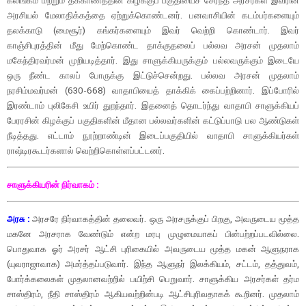
அரசியல் மேலாதிக்கத்தை ஏற்றுக்கொண்டனர். பனவாசியின் கடம்பர்களையும்
தலக்காடு (மைசூர்) கங்கர்களையும் இவர் வெற்றி கொண்டார். இவர்
காஞ்சிபுரத்தின் மீது மேற்கொண்ட தாக்குதலைப் பல்லவ அரசன் முதலாம்
மகேந்திரவர்மன் முறியடித்தார். இது சாளுக்கியருக்கும் பல்லவருக்கும் இடையே
ஒரு நீண்ட காலப் போருக்கு இட்டுச்சென்றது. பல்லவ அரசன் முதலாம்
நரசிம்மவர்மன் (630-668) வாதாபியைத் தாக்கிக் கைப்பற்றினார். இப்போரில்
இரண்டாம் புலிகேசி உயிர் துறந்தார். இதனைத் தொடர்ந்து வாதாபி சாளுக்கியப்
பேரரசின் கிழக்குப் பகுதிகளின் மீதான பல்லவர்களின் கட்டுப்பாடு பல ஆண்டுகள்
நீடித்தது. எட்டாம் நூற்றாண்டின் இடைப்பகுதியில் வாதாபி சாளுக்கியர்கள்
ராஷ்டிரகூடர்களால் வெற்றிகொள்ளப்பட்டனர்.
சாளுக்கியரின் நிர்வாகம் :
அரசு :
அரசரே நிர்வாகத்தின் தலைவர். ஒரு அரசருக்குப் பிறகு, அவருடைய மூத்த
மகனே அரசராக வேண்டும் என்ற மரபு முழுமையாகப் பின்பற்றப்படவில்லை.
பொதுவாக ஓர் அரசர் ஆட்சி புரிகையில் அவருடைய மூத்த மகன் ஆளுநராக
(யுவராஜாவாக) அமர்த்தப்படுவார். இந்த ஆளுநர் இலக்கியம், சட்டம், தத்துவம்,
போர்க்கலைகள் முதலானவற்றில் பயிற்சி பெறுவார். சாளுக்கிய அரசர்கள் தர்ம
சாஸ்திரம், நீதி சாஸ்திரம் ஆகியவற்றின்படி ஆட்சிபுரிவதாகக் கூறினர். முதலாம்