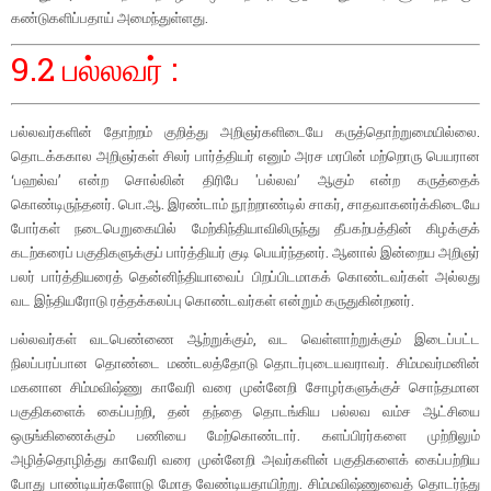
கண்டுகளிப்பதாய் அமைந்துள்ளது.
9.2 பல்லவர் :
பல்லவர்களின் தோற்றம் குறித்து அறிஞர்களிடையே கருத்தொற்றுமையில்லை.
தொடக்ககால அறிஞர்கள் சிலர் பார்த்தியர் எனும் அரச மரபின் மற்றொரு பெயரான
‘பஹல்வ’ என்ற சொல்லின் திரிபே 'பல்லவ’ ஆகும் என்ற கருத்தைக்
கொண்டிருந்தனர். பொ.ஆ. இரண்டாம் நூற்றாண்டில் சாகர், சாதவாகனர்க்கிடையே
போர்கள் நடைபெறுகையில் மேற்கிந்தியாவிலிருந்து தீபகற்பத்தின் கிழக்குக்
கடற்கரைப் பகுதிகளுக்குப் பார்த்தியர் குடி பெயர்ந்தனர். ஆனால் இன்றைய அறிஞர்
பலர் பார்த்தியரைத் தென்னிந்தியாவைப் பிறப்பிடமாகக் கொண்டவர்கள் அல்லது
வட இந்தியரோடு ரத்தக்கலப்பு கொண்டவர்கள் என்றும் கருதுகின்றனர்.
பல்லவர்கள் வடபெண்ணை ஆற்றுக்கும், வட வெள்ளாற்றுக்கும் இடைப்பட்ட
நிலப்பரப்பான தொண்டை மண்டலத்தோடு தொடர்புடையவராவர். சிம்மவர்மனின்
மகனான சிம்மவிஷ்ணு காவேரி வரை முன்னேறி சோழர்களுக்குச் சொந்தமான
பகுதிகளைக் கைப்பற்றி, தன் தந்தை தொடங்கிய பல்லவ வம்ச ஆட்சியை
ஒருங்கிணைக்கும் பணியை மேற்கொண்டார். களப்பிரர்களை முற்றிலும்
அழித்தொழித்து காவேரி வரை முன்னேறி அவர்களின் பகுதிகளைக் கைப்பற்றிய
போது பாண்டியர்களோடு மோத வேண்டியதாயிற்று. சிம்மவிஷ்ணுவைத் தொடர்ந்து