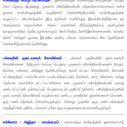
சமஸ்கிருத மொழி பிரபலமாதல் :
இக்காலத்தில் சமஸ்கிருத மொழிக்குப் பெரும்
அரச ஆதரவு இருந்தது. முதலாம் மகேந்திரவர்மன் மத்தவிலாசபிரகசனம் என்ற
நூலை சமஸ்கிருதத்தில் எழுதினார். தென்னிந்தியாவில் சமஸ்கிருதத்தில்
எழுதப்பட்ட வியக்கத்தக்க இரு நூல்கள் சமஸ்கிருத இலக்கியத்திற்கான தர
அளவுகளை உருவாக்கின. அவை பாரவியின் கீர்த்தர்ஜூன்யம், தண்டியின்
தசகுமாரசரிதம் ஆகிய நூல்களாகும். மிகச் சிறந்த அணி இலக்கணமாகிய ‘காவிய
தர்சா’ என்னும் நூலை இயற்றிய தண்டி பல்லவ அரசவையை சில ஆண்டுகள்
அலங்கரித்ததாகத் தெரிகிறது.
பல்லவரின் குடைவரைக் கோவில்கள் :
பல்லவர் பகுதிகளில் குடைவரைக்
கோவில்களை அறிமுகம் செய்த பெருமை முதலாம் மகேந்திரவர்மனைச் சேரும்.
பிரம்மா, ஈஸ்வரா, விஷ்ணு ஆகியோர்க்கு, தான் கட்டிய கோவில்கள், கோவில்
கட்டுவதற்குப் பாரம்பரியமாக பயன்படுத்தப்படும் செங்கல், மரம், உலோகம், சாந்து
ஆகியன கொண்டு கட்டப்படவில்லை என முதலாம் மகேந்திரவர்மன் தனது
மண்டகப்பட்டுக் கல்வெட்டில் பெருமையுடன் குறிப்பிட்டுள்ளார். மகேந்திரவர்மனின்
குடைவரைக் கோவில்கள் வழக்கமாக மண்டப பாணியில் தூண்களைக் கொண்ட
ஒரு மண்டபத்தைக் கொண்டிருக்கும்; அல்லது முதலில் ஒரு மண்டபத்தையும்
அதற்குப்பின் புறமோ, பக்கவாட்டிலோ ஒரு கருவறையைக் கொண்டிருக்கும்.
எல்லோரா - அஜந்தா - மாமல்லபுரம் :
மகாராஷ்டிர மாநிலத்தின் ஒளரங்காபாத்