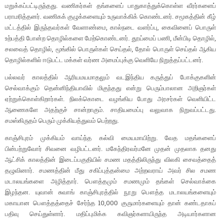
மறுக்கப்பட்டிருந்தது. வணிகர்கள் தங்களைப் பாதுகாத்துக்கொள்ள வீரர்களைப்
பராமரித்தனர். வணிகக் குழுக்களையும் உருவாக்கிக் கொண்டனர். சமூகத்தின் கீழ்
மட்டத்தில் இருந்தவர்கள் வேளாண்மை, கால்நடை வளர்ப்பு, கைவினைப் பொருள்
உற்பத்தி போன்ற தொழில்களை மேற்கொண்டனர். தூய்மைப் பணி, மீன்பிடி தொழில்,
சலவைத் தொழில், மூங்கில் பொருள்கள் செய்தல், தோல் பொருள் செய்தல் ஆகிய
தொழில்களில் ஈடுபட்ட மக்கள் வர்ண அமைப்புக்கு வெளியே நிறுத்தப்பட்டனர்.
பல்லவர் காலத்தில் ஆரியமயமாதலும் வடஇந்திய கருத்துப் போக்குகளின்
செல்வாக்கும் தென்னிந்தியாவில் மிகுந்தது என்று பெரும்பாலான அறிஞர்கள்
ஏற்றுக்கொள்கிறார்கள். நிலக்கொடை வழங்கிய போது அரசர்கள் வெளியிட்ட
ஆணைகளே அதற்குச் சான்றாகும். சாதியமைப்பு வலுவாக நிறுவப்பட்டது.
சமஸ்கிருதம் பெரும் முக்கியத்துவம் பெற்றது.
காஞ்சிபுரம் முக்கியம் வாய்ந்த கல்வி மையமாயிற்று. வேத மதங்களைப்
பின்பற்றுவோர் சிவனை வழிபட்டனர். மகேந்திரவர்மனே முதன் முதலாக தனது
ஆட்சிக் காலத்தின் இடைப்பகுதியில் சமண மதத்திலிருந்து விலகி சைவத்தைத்
தழுவினார். சமணத்தின் மீது சகிப்புத்தன்மை அற்றவராய் அவர் சில சமண
மடாலயங்களை அழித்தார். பௌத்தமும் சமணமும் தங்கள் செல்வாக்கை
இழந்தன. யுவான் சுவாங் காஞ்சிபுரத்தில் நூறு பௌத்த மடாலயங்களையும்
மகாயான பௌத்தத்தைச் சேர்ந்த 10,000 குருமார்களையும் தான் கண்டதாகப்
பதிவு செய்துள்ளார். மதிப்புமிக்க கவிஞர்களாயிருந்த அடியார்களான