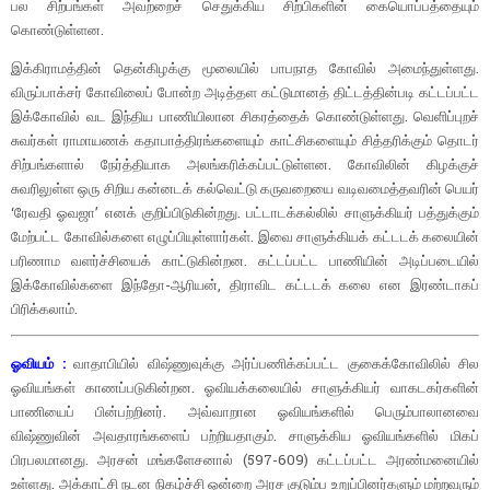
பல சிற்பங்கள் அவற்றைச் செதுக்கிய சிற்பிகளின் கையொப்பத்தையும்
கொண்டுள்ளன.
இக்கிராமத்தின் தென்கிழக்கு மூலையில் பாபநாத கோவில் அமைந்துள்ளது.
விருப்பாக்சர் கோவிலைப் போன்ற அடித்தள கட்டுமானத் திட்டத்தின்படி கட்டப்பட்ட
இக்கோவில் வட இந்திய பாணியிலான சிகரத்தைக் கொண்டுள்ளது. வெளிப்புறச்
சுவர்கள் ராமாயணக் கதாபாத்திரங்களையும் காட்சிகளையும் சித்தரிக்கும் தொடர்
சிற்பங்களால் நேர்த்தியாக அலங்கரிக்கப்பட்டுள்ளன. கோவிலின் கிழக்குச்
சுவரிலுள்ள ஒரு சிறிய கன்னடக் கல்வெட்டு கருவறையை வடிவமைத்தவரின் பெயர்
‘ரேவதி ஓவஜா’ எனக் குறிப்பிடுகின்றது. பட்டாடக்கல்லில் சாளுக்கியர் பத்துக்கும்
மேற்பட்ட கோவில்களை எழுப்பியுள்ளார்கள். இவை சாளுக்கியக் கட்டடக் கலையின்
பரிணாம வளர்ச்சியைக் காட்டுகின்றன. கட்டப்பட்ட பாணியின் அடிப்படையில்
இக்கோவில்களை இந்தோ-ஆரியன், திராவிட கட்டடக் கலை என இரண்டாகப்
பிரிக்கலாம்.
ஓவியம் :
வாதாபியில் விஷ்ணுவுக்கு அர்ப்பணிக்கப்பட்ட குகைக்கோவிலில் சில
ஓவியங்கள் காணப்படுகின்றன. ஓவியக்கலையில் சாளுக்கியர் வாகடகர்களின்
பாணியைப் பின்பற்றினர். அவ்வாறான ஓவியங்களில் பெரும்பாலானவை
விஷ்ணுவின் அவதாரங்களைப் பற்றியதாகும். சாளுக்கிய ஓவியங்களில் மிகப்
பிரபலமானது. அரசன் மங்களேசனால் (597-609) கட்டப்பட்ட அரண்மனையில்
உள்ளது. அக்காட்சி நடன நிகழ்ச்சி ஒன்றை அரச குடும்ப உறுப்பினர்களும் மற்றவரும்