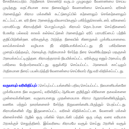
சேகரிக்கப்படும். அந்நீரைக் கொண்டு வருடம் முழுவதும் வேளாண்மை செய்ய
முடிந்தது. வறட்சியான கால நிலையிலும் வேளாண்மை செய்யலாம். ஏரிகள்
அனைத்தும் கிராம மக்களின் கூட்டுழைப்பில் கற்களாலும் செங்கற்களாலும்
கட்டப்பட்டன. ஏரி நீரை அனைத்து விவசாயிகளும் பகிர்ந்துகொண்டனர். ஏரிகளைப்
பராமரிப்பது கிராமத்தின் பொறுப்பாகும். கிராமம் தொடர்பான செய்திகளைப்
பேசுகிற பல்லவர் காலக் கல்வெட்டுகள் அனைத்தும் ஏரிப் பராமரிப்பைப் பற்றிக்
குறிப்பிடுகின்றன. ஏரிகளுக்கு அடுத்த நிலையில் கிணறுகள் முக்கியமானவை.
வாய்க்கால்கள் வழியாக நீர் விநியோகிக்கப்பட்டது. நீர் பகிர்வினை
முறைப்படுத்தவும், அளவுக்கு அதிகமாகச் சேர்ந்த நீரை வெளியேற்றவும் மதகுகள்
அமைக்கப்பட்டிருந்தன. கிராமத்தாரால் நியமிக்கப்பட்ட ஏரிக்குழு எனும் அமைப்பு நீர்
பகிர்வை மேற்பார்வையிட்டது. ஒதுக்கீடு செய்யப்பட்ட அளவைக் காட்டிலும்
அதிகமான நீரைப் பயன்படுத்தி வேளாண்மை செய்வோர் மீது வரி விதிக்கப்பட்டது.
வருவாயும் வரிவிதிப்பும் :
செப்புப்பட்டயங்களில் பதிவு செய்யப்பட்ட நிலமானியங்களே
முக்கியமாக நில வருவாய், வரிவிதிப்பு ஆகியன குறித்தும் விரிவான தகவல்களை
முன்வைக்கின்றன. வருவாயானது முதன்மையாக கிராம ஆதாரங்களிலிருந்தும்,
வணிக மற்றும் நகரங்களைச் சேர்ந்த நிறுவனங்களிடமிருந்தும் பெறப்பட்டது.
கிராமங்களின் மீது இருவகைப்பட்ட வரிகள் விதிக்கப்பட்டன. வேளாண் மக்கள்
விளைச்சலில் ஆறில் ஒரு பங்கில் தொடங்கி பத்தில் ஒரு பங்கு வரை வரியாக
அரசுக்குச் செலுத்தினர். இவ்வரியை கிராமமே வசூல் செய்து அரசின் வசூல்