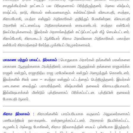
சாளுக்கியர்கள் நாட்டைப் பல பிரிவுகளாகப் பிரித்திருந்தனர். அவை விஷ்யம்,
ராஷ்ட்ரம், நாடு, கிராமம் என்பவனவாகும். கல்வெட்டுகள் விசயாபதி, சமந்தா,
கிராமபோகி, மபத்ரா என்னும் அதிகாரிகள் குறித்துப் பேசுகின்றன. விசயாபதி
அரசரின் கட்டளைப்படி அதிகாரங்களைக் கையாண்டார். சமந்தா என்போர்
நிலப்பிரபுக்களாவர். இவர்கள் அரசாங்கத்தின் கட்டுப்பாட்டின் கீழ் செயல்பட்டனர்.
கிராம்போகி, கிராமகூடர் ஆகியோர் கிராம அளவிலான அதிகாரிகள். மகாத்ரா
என்போர் கிராமத்தைச் சேர்ந்த முக்கியப் பிரமுகர்களாவர்.
மாகாண மற்றும் மாவட்ட நிர்வாகம் :
பொதுவாக அரசர்கள் தங்களின் மகன்களை
மாகாண ஆளுநர்களாக அமர்த்தினர். மாகாண ஆளுநர்கள் தங்களை ராஜமார்க்க
ராஜன் என்றும், ராஜாதித்ய ராஜ பரமேஸ்வரன் என்றும் அழைத்துக் கொண்டனர்.
இவர்களில் சிலர் மகா – சமந்தா என்னும் பட்டத்தைப் பெற்றிருந்தனர். இவர்கள்
படைகளை வைத்துப் பராமரித்தனர். விஷ்யாவின் தலைவர் விசாயபதியாவார்.
இவ்விஷயாக்கள் மீண்டும் புக்திகளாகப் பிரிக்கப்பட்டன. புக்தியின் தலைவர்
போகபதி ஆவார்.
கிராம நிர்வாகம் :
கிராமங்களில் பாரம்பரியமாக வருவாய் அலுவலர்களாகப்
பணியாற்றிவர் நல-கவுண்ட என்றழைக்கப்பட்டனர். அரசரால் நியமிக்கப்பட்ட
கமுண்டர் அல்லது போகிகன், கிராம நிர்வாகத்தின் மையப் புள்ளியாக இருந்தார்.