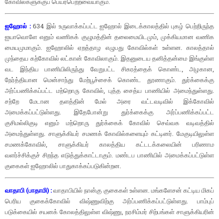
கோவில்களுக்குப் பெயர்பெற்றவையாகும்.
ஐஹோல் :
634 இல் உருவாக்கப்பட்ட ஐஹோல் இடைக்காலத்தில் புகழ் பெற்றிருந்த
ஐயாவொளே எனும் வணிகக் குழுமத்தின் தலைமையிடமும், முக்கியமான வணிக
மையமுமாகும். ஐஹோலில் ஏறத்தாழ எழுபது கோவில்கள் உள்ளன. காலத்தால்
முந்தைய கற்கோவில் லட்கான் கோவிலாகும். இதனுடைய தனித்தன்மை இங்குள்ள
வட இந்திய பாணியிலிருந்து வேறுபட்ட சிகரத்தைக் கொண்ட, அழகான,
நேர்த்தியான மென்சாந்து மேற்பூச்சைக் கொண்ட தூணாகும். துர்க்கைக்கு
அர்ப்பணிக்கப்பட்ட மற்றொரு கோவில், புத்த சைத்ய பாணியில் அமைந்துள்ளது.
சற்றே மேடான தளத்தின் மேல் அரை வட்டவடிவில் இக்கோவில்
அமைக்கப்பட்டுள்ளது. இதேபோன்று துர்க்கைக்கு அர்ப்பணிக்கப்பட்ட
குசிமல்லிகுடி எனும் மற்றொரு துர்க்கைக் கோவில் செவ்வக வடிவத்தில்
அமைந்துள்ளது. சாளுக்கியர் சமணக் கோவில்களையும் கட்டினர். மேகுடியிலுள்ள
சமணக்கோவில், சாளுக்கியர் காலத்திய கட்டடக்கலையின் பரிணாம
வளர்ச்சிக்குச் சிறந்த எடுத்துக்காட்டாகும். மண்டப பாணியில் அமைக்கப்பட்டுள்ள
குகைகள் ஐஹோலில் பாதுகாக்கப்படுகின்றன.
வாதாபி (பாதாமி) :
வாதாபியில் நான்கு குகைகள் உள்ளன. மங்களேசன் கட்டிய மிகப்
பெரிய குகைக்கோவில் விஷ்ணுவிற்கு அர்ப்பணிக்கப்பட்டுள்ளது. பாம்புப்
படுக்கையில் சயனக் கோலத்திலுள்ள விஷ்ணு, நரசிம்மர் சிற்பங்கள் சாளுக்கியரின்