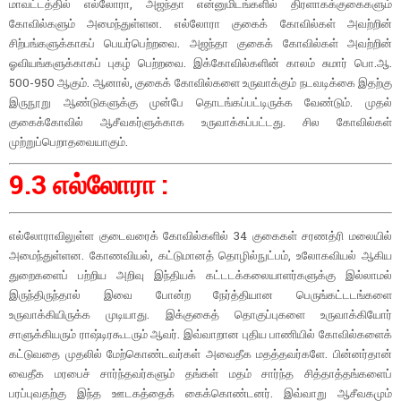
மாவட்டத்தில் எல்லோரா, அஜந்தா என்னுமிடங்களில் திரளாகக்குகைகளும்
கோவில்களும் அமைந்துள்ளன. எல்லோரா குகைக் கோவில்கள் அவற்றின்
சிற்பங்களுக்காகப் பெயர்பெற்றவை. அஜந்தா குகைக் கோவில்கள் அவற்றின்
ஓவியங்களுக்காகப் புகழ் பெற்றவை. இக்கோவில்களின் காலம் சுமார் பொ.ஆ.
500-950 ஆகும். ஆனால், குகைக் கோவில்களை உருவாக்கும் நடவடிக்கை இதற்கு
இருநூறு ஆண்டுகளுக்கு முன்பே தொடங்கப்பட்டிருக்க வேண்டும். முதல்
குகைக்கோவில் ஆசீவகர்ளுக்காக உருவாக்கப்பட்டது. சில கோவில்கள்
முற்றுப்பெறாதவையாகும்.
9.3 எல்லோரா :
எல்லோராவிலுள்ள குடைவரைக் கோவில்களில் 34 குகைகள் சரணத்ரி மலையில்
அமைந்துள்ளன. கோணவியல், கட்டுமானத் தொழில்நுட்பம், உலோகவியல் ஆகிய
துறைகளைப் பற்றிய அறிவு இந்தியக் கட்டடக்கலையாளர்களுக்கு இல்லாமல்
இருந்திருந்தால் இவை போன்ற நேர்த்தியான பெருங்கட்டடங்களை
உருவாக்கியிருக்க முடியாது. இக்குகைத் தொகுப்புகளை உருவாக்கியோர்
சாளுக்கியரும் ராஷ்டிரகூடரும் ஆவர். இவ்வாறான புதிய பாணியில் கோவில்களைக்
கட்டுவதை முதலில் மேற்கொண்டவர்கள் அவைதீக மதத்தவர்களே. பின்னர்தான்
வைதீக மரபைச் சார்ந்தவர்களும் தங்கள் மதம் சார்ந்த சித்தாத்தங்களைப்
பரப்புவதற்கு இந்த ஊடகத்தைக் கைக்கொண்டனர். இவ்வாறு ஆசீவகமும்