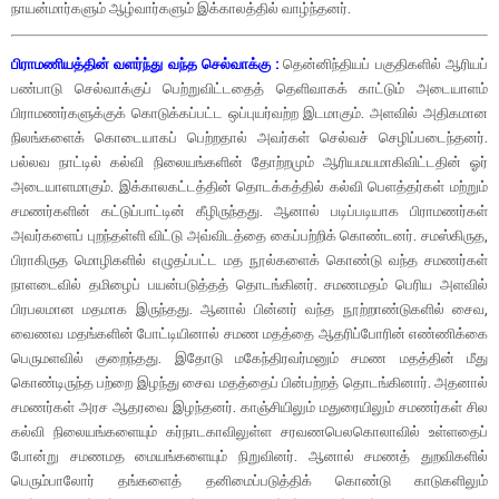
நாயன்மார்களும் ஆழ்வார்களும் இக்காலத்தில் வாழ்ந்தனர்.
பிராமணியத்தின் வளர்ந்து வந்த செல்வாக்கு :
தென்னிந்தியப் பகுதிகளில் ஆரியப்
பண்பாடு செல்வாக்குப் பெற்றுவிட்டதைத் தெளிவாகக் காட்டும் அடையாளம்
பிராமணர்களுக்குக் கொடுக்கப்பட்ட ஒப்புயர்வற்ற இடமாகும். அளவில் அதிகமான
நிலங்களைக் கொடையாகப் பெற்றதால் அவர்கள் செல்வச் செழிப்படைந்தனர்.
பல்லவ நாட்டில் கல்வி நிலையங்களின் தோற்றமும் ஆரியமயமாகிவிட்டதின் ஓர்
அடையாளமாகும். இக்காலகட்டத்தின் தொடக்கத்தில் கல்வி பெளத்தர்கள் மற்றும்
சமணர்களின் கட்டுப்பாட்டின் கீழிருந்தது. ஆனால் படிப்படியாக பிராமணர்கள்
அவர்களைப் புறந்தள்ளி விட்டு அவ்விடத்தை கைப்பற்றிக் கொண்டனர். சமஸ்கிருத,
பிராகிருத மொழிகளில் எழுதப்பட்ட மத நூல்களைக் கொண்டு வந்த சமணர்கள்
நாளடைவில் தமிழைப் பயன்படுத்தத் தொடங்கினர். சமணமதம் பெரிய அளவில்
பிரபலமான மதமாக இருந்தது. ஆனால் பின்னர் வந்த நூற்றாண்டுகளில் சைவ,
வைணவ மதங்களின் போட்டியினால் சமண மதத்தை ஆதரிப்போரின் எண்ணிக்கை
பெருமளவில் குறைந்தது. இதோடு மகேந்திரவர்மனும் சமண மதத்தின் மீது
கொண்டிருந்த பற்றை இழந்து சைவ மதத்தைப் பின்பற்றத் தொடங்கினார். அதனால்
சமணர்கள் அரச ஆதரவை இழந்தனர். காஞ்சியிலும் மதுரையிலும் சமணர்கள் சில
கல்வி நிலையங்களையும் கர்நாடகாவிலுள்ள சரவணபெலகொலாவில் உள்ளதைப்
போன்று சமணமத மையங்களையும் நிறுவினர். ஆனால் சமணத் துறவிகளில்
பெரும்பாலோர் தங்களைத் தனிமைப்படுத்திக் கொண்டு காடுகளிலும்