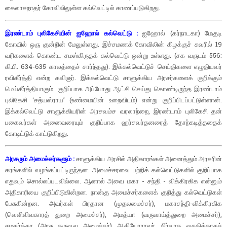
கைலாசநாதர் கோவிலிலுள்ள கல்வெட்டில் காணப்படுகிறது.
இரண்டாம் புலிகேசியின் ஐஹோல் கல்வெட்டு :
ஐஹோல் (கர்நாடகா) மேகுடி
கோவில் ஒரு குன்றின் மேலுள்ளது. இச்சமணக் கோவிலின் கிழக்குச் சுவரில் 19
வரிகளைக் கொண்ட சமஸ்கிருதக் கல்வெட்டு ஒன்று உள்ளது. (சக வருடம் 556:
கி.பி. 634-635 காலத்தைச் சார்ந்தது). இக்கல்வெட்டுச் செய்திகளை எழுதியவர்
ரவிகீர்த்தி என்ற கவிஞர். இக்கல்வெட்டு சாளுக்கிய அரசர்களைக் குறிக்கும்
மெய்கீர்த்தியாகும். குறிப்பாக அப்போது ஆட்சி செய்து கொண்டிருந்த இரண்டாம்
புலிகேசி ‘சத்யஸ்ராய’ (உண்மையின் உறைவிடம்) என்று குறிப்பிடப்பட்டுள்ளான்.
இக்கல்வெட்டு சாளுக்கியரின் அரசவம்ச வரலாற்றை, இரண்டாம் புலிகேசி தன்
பகைவர்கள் அனைவரையும் குறிப்பாக ஹர்சவர்தனரைத் தோற்கடித்ததைக்
கோடிட்டுக் காட்டுகிறது.
அரசரும் அமைச்சர்களும் :
சாளுக்கிய அரசில் அதிகாரங்கள் அனைத்தும் அரசரின்
கரங்களில் வழங்கப்பட்டிருந்தன. அமைச்சரவை பற்றிக் கல்வெட்டுகளில் குறிப்பாக
எதுவும் சொல்லப்படவில்லை. ஆனால் அவை மகா - சந்தி - விக்கிரகிக என்னும்
அதிகாரியை குறிப்பிடுகின்றன. நான்கு அமைச்சர்களைக் குறித்து கல்வெட்டுகள்
பேசுகின்றன. அவர்கள் பிரதான (முதலமைச்சர்), மகாசந்தி-விக்கிரகிக
(வெளிவிவகாரத் துறை அமைச்சர்), அமத்யா (வருவாய்த்துறை அமைச்சர்),
சமகர்த்தா (அரசு கருவூல அமைச்சர்) ஆகியோராவர். நிர்வாக வசதிக்காகச்