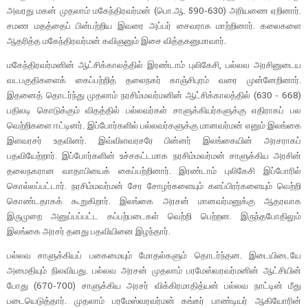
அவரது மகன் முதலாம் மகேந்திரவர்மன் (பொ.ஆ. 590-630) அரியணை ஏறினார்.
சமண மதத்தைப் பின்பற்றிய இவரை அப்பர் சைவராக மாற்றினார். கலைகளை
ஆதரித்த மகேந்திரவர்மன் கவிஞனும் இசை வித்தகனுமாவார்.
மகேந்திரவர்மனின் ஆட்சிக்காலத்தில் இரண்டாம் புலிகேசி, பல்லவ அரசினுடைய
வடபகுதிகளைக் கைப்பற்றித் தலைநகர் காஞ்சிபுரம் வரை முன்னேறினார்.
இதனைத் தொடர்ந்து முதலாம் நரசிம்மவர்மனின் ஆட்சிக்காலத்தில் (630 - 668)
பதிலடி கொடுக்கும் விதத்தில் பல்லவர்கள் சாளுக்கியர்களுக்கு எதிராகப் பல
வெற்றிகளை ஈட்டினர். இப்போர்களில் பல்லவர்களுக்கு மானவர்மன் எனும் இலங்கை
இளவரசர் உதவினர். இவ்விளவரசரே பின்னர் இலங்கையின் அரசராகப்
பதவியேற்றார். இப்போர்களின் உச்சகட்டமாக நரசிம்மவர்மன் சாளுக்கிய அரசின்
தலைநகரான வாதாபியைக் கைப்பற்றினார். இரண்டாம் புலிகேசி இப்போரில்
கொல்லப்பட்டார். நரசிம்மவர்மன் சேர சோழர்களையும் களப்பிரர்களையும் வெற்றி
கொண்டதாகக் கூறுகிறார். இலங்கை அரசன் மானவர்மனுக்கு ஆதரவாக
இருமுறை அனுப்பப்பட்ட கப்பற்படைகள் வெற்றி பெற்றன. இருந்தபோதிலும்
இலங்கை அரசர் தனது பதவியினை இழந்தார்.
பல்லவ சாளுக்கியப் பகைமையும் மோதல்களும் தொடர்ந்தன. இடையிடையே
அமைதியும் நிலவியது. பல்லவ அரசன் முதலாம் பரமேஸ்வரவர்மனின் ஆட்சியின்
போது (670-700) சாளுக்கிய அரசர் விக்கிரமாதித்யன் பல்லவ நாட்டின் மீது
படையெடுத்தார். முதலாம் பரமேஸ்வரவர்மன் கங்கர் பாண்டியர் ஆகியோரின்