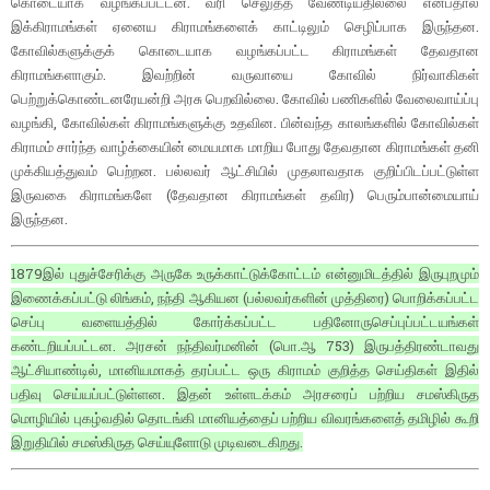
கொடையாக வழங்கப்பட்டன. வரி செலுத்த வேண்டியதில்லை என்பதால்
இக்கிராமங்கள் ஏனைய கிராமங்களைக் காட்டிலும் செழிப்பாக இருந்தன.
கோவில்களுக்குக் கொடையாக வழங்கப்பட்ட கிராமங்கள் தேவதான
கிராமங்களாகும். இவற்றின் வருவாயை கோவில் நிர்வாகிகள்
பெற்றுக்கொண்டனரேயன்றி அரசு பெறவில்லை. கோவில் பணிகளில் வேலைவாய்ப்பு
வழங்கி, கோவில்கள் கிராமங்களுக்கு உதவின. பின்வந்த காலங்களில் கோவில்கள்
கிராமம் சார்ந்த வாழ்க்கையின் மையமாக மாறிய போது தேவதான கிராமங்கள் தனி
முக்கியத்துவம் பெற்றன. பல்லவர் ஆட்சியில் முதலாவதாக குறிப்பிடப்பட்டுள்ள
இருவகை கிராமங்களே (தேவதான கிராமங்கள் தவிர) பெரும்பான்மையாய்
இருந்தன.
1879இல் புதுச்சேரிக்கு அருகே உருக்காட்டுக்கோட்டம் என்னுமிடத்தில் இருபுறமும்
இணைக்கப்பட்டு லிங்கம், நந்தி ஆகியன (பல்லவர்களின் முத்திரை) பொறிக்கப்பட்ட
செப்பு வளையத்தில் கோர்க்கப்பட்ட பதினோருசெப்புப்பட்டயங்கள்
கண்டறியப்பட்டன. அரசன் நந்திவர்மனின் (பொ.ஆ 753) இருபத்திரண்டாவது
ஆட்சியாண்டில், மானியமாகத் தரப்பட்ட ஒரு கிராமம் குறித்த செய்திகள் இதில்
பதிவு செய்யப்பட்டுள்ளன. இதன் உள்ளடக்கம் அரசரைப் பற்றிய சமஸ்கிருத
மொழியில் புகழ்வதில் தொடங்கி மானியத்தைப் பற்றிய விவரங்களைத் தமிழில் கூறி
இறுதியில் சமஸ்கிருத செய்யுளோடு முடிவடைகிறது.