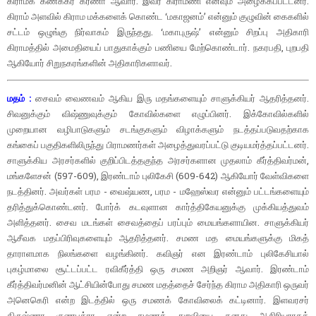
கிராமக் கணக்கர் கரணா ஆவார். இவர் கிராமணி எனவும் அழைக்கப்பட்டனர்.
கிராம் அளவில் கிராம மக்களைக் கொண்ட ‘மகாஜனம்’ என்னும் குழுவின் கைகளில்
சட்டம் ஒழுங்கு நிர்வாகம் இருந்தது. ‘மகாபுருஷ்’ என்னும் சிறப்பு அதிகாரி
கிராமத்தில் அமைதியைப் பாதுகாக்கும் பணியை மேற்கொண்டார். நகரபதி, புறபதி
ஆகியோர் சிறுநகரங்களின் அதிகாரிகளாவர்.
மதம் :
சைவம் வைணவம் ஆகிய இரு மதங்களையும் சாளுக்கியர் ஆதரித்தனர்.
சிவனுக்கும் விஷ்ணுவுக்கும் கோவில்களை எழுப்பினர். இக்கோவில்களில்
முறையான வழிபாடுகளும் சடங்குகளும் விழாக்களும் நடத்தப்படுவதற்காக
கங்கைப் பகுதிகளிலிருந்து பிராமணர்கள் அழைத்துவரப்பட்டு குடியமர்த்தப்பட்டனர்.
சாளுக்கிய அரசர்களில் குறிப்பிடத்தகுந்த அரசர்களான முதலாம் கீர்த்திவர்மன்,
மங்களேசன் (597-609), இரண்டாம் புலிகேசி (609-642) ஆகியோர் வேள்விகளை
நடத்தினர். அவர்கள் பரம - வைஷ்யண, பரம - மஹேஸ்வர என்னும் பட்டங்களையும்
தரித்துக்கொண்டனர். போர்க் கடவுளான கார்த்திகேயனுக்கு முக்கியத்துவம்
அளித்தனர். சைவ மடங்கள் சைவத்தைப் பரப்பும் மையங்களாயின. சாளுக்கியர்
ஆசீவக மதப்பிரிவுகளையும் ஆதரித்தனர். சமண மத மையங்களுக்கு மிகத்
தாராளமாக நிலங்களை வழங்கினர். கவிஞர் என இரண்டாம் புலிகேசியால்
புகழ்மாலை சூட்டப்பட்ட ரவிகீர்த்தி ஒரு சமண அறிஞர் ஆவார். இரண்டாம்
கீர்த்திவர்மனின் ஆட்சியின்போது சமண மதத்தைச் சேர்ந்த கிராம அதிகாரி ஒருவர்
அனெகெரி என்ற இடத்தில் ஒரு சமணக் கோவிலைக் கட்டினார். இளவரசர்
கிருஷ்ணா குணபத்ரா என்ற சமணத் துறவியை தனது ஆசிரியராகக்