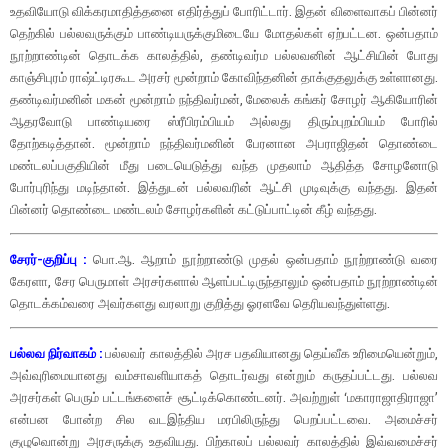
உதவியோடு விக்கரமாதித்தனை எதிர்த்துப் போரிட்டார். இதன் விளைவாகப் பின்னர்
தெற்கில் பல்லவருக்கும் பாண்டியருக்குமிடையே மோதல்கள் ஏற்பட்டன. ஒன்பதாம்
நூற்றாண்டின் தொடக்க காலத்தில், தண்டிவர்ம பல்லவனின் ஆட்சியின் போது
காஞ்சிபுரம் ராஷ்ட்டிரகூட அரசர் மூன்றாம் கோவிந்தனின் தாக்குதலுக்கு உள்ளானது.
தண்டிவர்மனின் மகன் மூன்றாம் நந்திவர்மன், மேலைக் கங்கர் சோழர் ஆகியோரின்
ஆதரவோடு பாண்டியரை ஸ்ரீபிரம்பியம் அல்லது திரும்புறம்பியம் போரில்
தோற்கடித்தான். மூன்றாம் நந்திவர்மனின் பேரனான அபராஜிதன் தொண்டை
மண்டலப்பகுதியின் மீது படையெடுத்து வந்த முதலாம் ஆதித்த சோழனோடு
போர்புரிந்து மடிந்தான். இத்துடன் பல்லவரின் ஆட்சி முடிவுக்கு வந்தது. இதன்
பின்னர் தொண்டை மண்டலம் சோழர்களின் கட்டுப்பாட்டின் கீழ் வந்தது.
சேரர்-குறிப்பு :
பொ.ஆ. ஆறாம் நூற்றாண்டு முதல் ஒன்பதாம் நூற்றாண்டு வரை
கேரளா, சேர பெருமாள் அரசர்களால் ஆளப்பட்டிருந்தாலும் ஒன்பதாம் நூற்றாண்டின்
தொடக்கம்வரை அவர்களது வரலாறு குறித்து ஓரளவே தெரியவந்துள்ளது.
பல்லவ நிர்வாகம் :
பல்லவர் காலத்தில் அரச பதவியானது தெய்வீக உரிமையென்றும்,
அவ்வுரிமையானது வம்சாவளியாகத் தொடர்வது என்றும் கருதப்பட்டது. பல்லவ
அரசர்கள் பெரும் பட்டங்களைச் சூட்டிக்கொண்டனர். அவற்றுள் ‘மகாராஜாதிராஜா’
என்பன போன்ற சில வடஇந்திய மரபிலிருந்து பெறப்பட்டவை. அமைச்சர்
குழுவொன்று அரசருக்கு உதவியது. பிற்காலப் பல்லவர் காலத்தில் இவ்வமைச்சர்