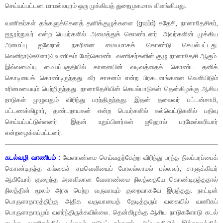
செய்யப்பட்டன. மாமல்லபுரம் ஒரு முக்கியத் துறைமுகமாக விளங்கியது.
வணிகர்கள் தங்களுக்கெனத் தனிக்குழுக்களை (guild) சுதேசி, நானாதேசிகர்,
ஐநூற்றுவர் என்ற பெயர்களில் அமைத்துக் கொண்டனர். அவர்களின் முக்கிய
அமைப்பு ஐஹோல் நகரினை மையமாகக் கொண்டு செயல்பட்டது.
வெளிநாடுகளோடு வணிகம் மேற்கொண்ட வணிகர்களின் குழு நானாதேசி ஆகும்.
இவ்வமைப்பு மையப்பகுதியில் காளையின் வடிவத்தைக் கொண்ட தனிக்
கொடியைக் கொண்டிருந்தது. வீர சாசனம் என்ற பிரகடனங்களை வெளியிடும்
உரிமையையும் பெற்றிருந்தது. நானாதேசியின் செயல்பாடுகள் தென்கிழக்கு ஆசிய
நாடுகள் முழுவதும் விரிந்து பரந்திருந்தது. இதன் தலைவர் பட்டன்சாமி,
பட்டணக்கிழார், தண்டநாயகன் என்ற பெயர்களில் கல்வெட்டுகளில் பதிவு
செய்யப்பட்டுள்ளனர். இதன் உறுப்பினர்கள் ஐஹோல் பரமேஸ்வரியார்
என்றழைக்கப்பட்டனர்.
கடல்வழி வாணிபம் :
வேளாண்மை செய்வதற்கேற்ற விரிந்து பரந்த நிலப்பரப்பைக்
கொண்டிருந்த கங்கைச் சமவெளியைப் போலல்லாமல் பல்லவர், சாளுக்கியர்
ஆகியோர் குறைந்த அளவிலான வேளாண்மை நிலத்தையே கொண்டிருந்ததால்
நிலத்தின் மூலம் அரசு பெற்ற வருவாயும் குறைவாகவே இருந்தது. நாட்டின்
பொருளாதாரத்திற்கு அதிக வருவாயைத் தேடித்தரும் வகையில் வணிகப்
பொருளாதாரமும் வளர்ந்திருக்கவில்லை. தென்கிழக்கு ஆசிய நாடுகளோடு கடல்