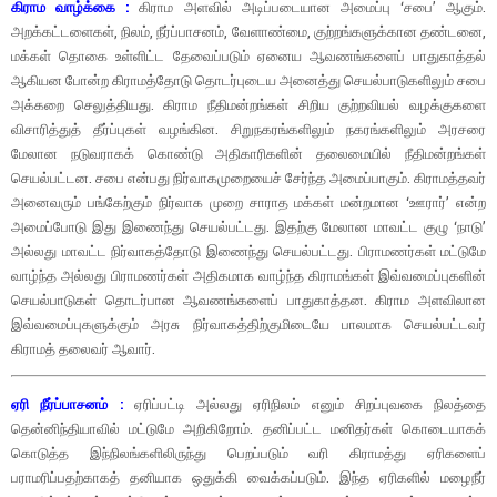
கிராம வாழ்க்கை :
கிராம அளவில் அடிப்படையான அமைப்பு ‘சபை’ ஆகும்.
அறக்கட்டளைகள், நிலம், நீர்ப்பாசனம், வேளாண்மை, குற்றங்களுக்கான தண்டனை,
மக்கள் தொகை உள்ளிட்ட தேவைப்படும் ஏனைய ஆவணங்களைப் பாதுகாத்தல்
ஆகியன போன்ற கிராமத்தோடு தொடர்புடைய அனைத்து செயல்பாடுகளிலும் சபை
அக்கறை செலுத்தியது. கிராம நீதிமன்றங்கள் சிறிய குற்றவியல் வழக்குகளை
விசாரித்துத் தீர்ப்புகள் வழங்கின. சிறுநகரங்களிலும் நகரங்களிலும் அரசரை
மேலான நடுவராகக் கொண்டு அதிகாரிகளின் தலைமையில் நீதிமன்றங்கள்
செயல்பட்டன. சபை என்பது நிர்வாகமுறையைச் சேர்ந்த அமைப்பாகும். கிராமத்தவர்
அனைவரும் பங்கேற்கும் நிர்வாக முறை சாராத மக்கள் மன்றமான ‘ஊரார்’ என்ற
அமைப்போடு இது இணைந்து செயல்பட்டது. இதற்கு மேலான மாவட்ட குழு ‘நாடு’
அல்லது மாவட்ட நிர்வாகத்தோடு இணைந்து செயல்பட்டது. பிராமணர்கள் மட்டுமே
வாழ்ந்த அல்லது பிராமணர்கள் அதிகமாக வாழ்ந்த கிராமங்கள் இவ்வமைப்புகளின்
செயல்பாடுகள் தொடர்பான ஆவணங்களைப் பாதுகாத்தன. கிராம அளவிலான
இவ்வமைப்புகளுக்கும் அரசு நிர்வாகத்திற்குமிடையே பாலமாக செயல்பட்டவர்
கிராமத் தலைவர் ஆவார்.
ஏரி நீர்ப்பாசனம் :
ஏரிப்பட்டி அல்லது ஏரிநிலம் எனும் சிறப்புவகை நிலத்தை
தென்னிந்தியாவில் மட்டுமே அறிகிறோம். தனிப்பட்ட மனிதர்கள் கொடையாகக்
கொடுத்த இந்நிலங்களிலிருந்து பெறப்படும் வரி கிராமத்து ஏரிகளைப்
பராமரிப்பதற்காகத் தனியாக ஒதுக்கி வைக்கப்படும். இந்த ஏரிகளில் மழைநீர்