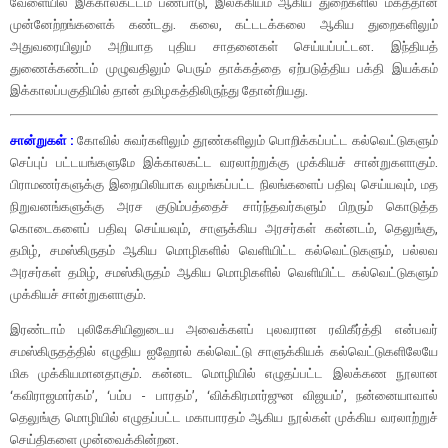
வேளையில் இக்காலகட்டம் பண்பாடு, இலக்கியம் ஆகிய துறைகளில் மகத்தான
முன்னேற்றங்களைக் கண்டது. கலை, கட்டடக்கலை ஆகிய துறைகளிலும்
அதுவரையிலும் அறியாத புதிய சாதனைகள் செய்யப்பட்டன. இந்தியத்
துணைக்கண்டம் முழுவதிலும் பெரும் தாக்கத்தை ஏற்படுத்திய பக்தி இயக்கம்
இக்காலப்பகுதியில் தான் தமிழகத்திலிருந்து தோன்றியது.
சான்றுகள் :
கோவில் சுவர்களிலும் தூண்களிலும் பொறிக்கப்பட்ட கல்வெட்டுகளும்
செப்புப் பட்டயங்களுமே இக்காலகட்ட வரலாற்றுக்கு முக்கியச் சான்றுகளாகும்.
பிராமணர்களுக்கு இறையிலியாக வழங்கப்பட்ட நிலங்களைப் பதிவு செய்யவும், மத
நிறுவனங்களுக்கு அரச குடும்பத்தைச் சார்ந்தவர்களும் பிறரும் கொடுத்த
கொடைகளைப் பதிவு செய்யவும், சாளுக்கிய அரசர்கள் கன்னடம், தெலுங்கு,
தமிழ், சமஸ்கிருதம் ஆகிய மொழிகளில் வெளியிட்ட கல்வெட்டுகளும், பல்லவ
அரசர்கள் தமிழ், சமஸ்கிருதம் ஆகிய மொழிகளில் வெளியிட்ட கல்வெட்டுகளும்
முக்கியச் சான்றுகளாகும்.
இரண்டாம் புலிகேசியினுடைய அவைக்களப் புலவரான ரவிகீர்த்தி என்பவர்
சமஸ்கிருதத்தில் எழுதிய ஐஹோல் கல்வெட்டு சாளுக்கியக் கல்வெட்டுகளிலேயே
மிக முக்கியமானதாகும். கன்னட மொழியில் எழுதப்பட்ட இலக்கண நூலான
‘கவிராஜமார்கம்’, ‘பம்ப - பாரதம்’, ‘விக்கிரமார்ஜுன விஜயம்’, நன்னையாவால்
தெலுங்கு மொழியில் எழுதப்பட்ட மகாபாரதம் ஆகிய நூல்கள் முக்கிய வரலாற்றுச்
செய்திகளை முன்வைக்கின்றன.