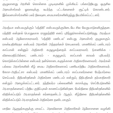
குழுவானது அரசின் கொள்கை முடிவுகளில் முக்கியப் பங்காற்றியது. ஒருசில
அமைச்சர்கள் ஓரளவுக்கு உயர்ந்த பட்டங்களைச் சூட்டிக் கொண்டனர்.
இவ்வமைச்சர்களில் பலர் நிலவுடைமையாளர்களிலிருந்து நியமிக்கப்பட்டனர்.
அமத்யா என்பவருக்கும் ‘மந்திரி’ என்பவருக்குமிடையே சில வேறுபாடுகளிருந்தன.
மந்திரி என்றால் பொதுவாக ராஜதந்திரி எனப் புரிந்துகொள்ளப்படுகிறது. அமத்யா
என்பவர் ஆலோசகராவார். ‘மந்திரி மண்டல’ என்பது அமைச்சர் குழுவாகும்.
ரகஸ்யதிகிரதா என்பவர் அரசரின் அந்தரங்கச் செயலாளர். மாணிக்கப் பண்டாரம்
காப்பான் என்னும் அதிகாரி கருவூலத்தைக் காப்பவராவார். (மாணிக்க -
விலைமதிப்பில்லா; பண்டாரம் - கருவூலம்; காப்பான் காவல் புரிபவர்).
கொடுக்காப்பிள்ளை என்பவர் நன்கொடைகளுக்கான அதிகாரிகளாவார். அவர்கள்
பல்லவ அரசர்களின் கீழ் மைய அதிகாரிகளாகப் பணியாற்றிய அதிகாரிகளாவர்.
கோச-அதீயட்சா என்பவர் மாணிக்கப் பண்டாரம் காப்பாளர்களை மேற்பார்வை
செய்பவர். நீதிமன்றங்கள் அதிகர்ண மண்டபம் என்றும், நீதிபதிகள் தர்மாதிகாரி
என்றும் அழைக்கப்பட்டனர். நந்திவர்ம பல்லவனின் காசக்குடி செப்பேடுகளில்
அபராதங்களைப் பற்றிய குறிப்புகள் காணப்படுகின்றன. மேல்நிலை நீதிமன்றங்களில்
விதிக்கப்படும் அபராதங்கள் கர்ணதண்டம் ஆகும். கீழ்நிலை நீதிமன்றங்களில்
விதிக்கப்படும் அபராதங்கள் அதிகர்ண தண்டமாகும்.
மாநில ஆளுநர்களுக்கு மாவட்ட அளவிலான அதிகாரிகள் ஆலோசனை வழங்கி