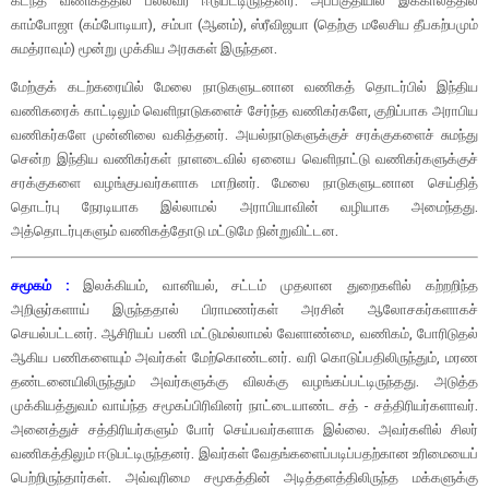
கடந்த வணிகத்தில் பல்லவர் ஈடுபட்டிருந்தனர். அப்பகுதியில் இக்காலத்தில்
காம்போஜா (கம்போடியா), சம்பா (ஆனம்), ஸ்ரீவிஜயா (தெற்கு மலேசிய தீபகற்பமும்
சுமத்ராவும்) மூன்று முக்கிய அரசுகள் இருந்தன.
மேற்குக் கடற்கரையில் மேலை நாடுகளுடனான வணிகத் தொடர்பில் இந்திய
வணிகரைக் காட்டிலும் வெளிநாடுகளைச் சேர்ந்த வணிகர்களே, குறிப்பாக அராபிய
வணிகர்களே முன்னிலை வகித்தனர். அயல்நாடுகளுக்குச் சரக்குகளைச் சுமந்து
சென்ற இந்திய வணிகர்கள் நாளடைவில் ஏனைய வெளிநாட்டு வணிகர்களுக்குச்
சரக்குகளை வழங்குபவர்களாக மாறினர். மேலை நாடுகளுடனான செய்தித்
தொடர்பு நேரடியாக இல்லாமல் அராபியாவின் வழியாக அமைந்தது.
அத்தொடர்புகளும் வணிகத்தோடு மட்டுமே நின்றுவிட்டன.
சமூகம் :
இலக்கியம், வானியல், சட்டம் முதலான துறைகளில் கற்றறிந்த
அறிஞர்களாய் இருந்ததால் பிராமணர்கள் அரசின் ஆலோசகர்களாகச்
செயல்பட்டனர். ஆசிரியப் பணி மட்டுமல்லாமல் வேளாண்மை, வணிகம், போரிடுதல்
ஆகிய பணிகளையும் அவர்கள் மேற்கொண்டனர். வரி கொடுப்பதிலிருந்தும், மரண
தண்டனையிலிருந்தும் அவர்களுக்கு விலக்கு வழங்கப்பட்டிருந்தது. அடுத்த
முக்கியத்துவம் வாய்ந்த சமூகப்பிரிவினர் நாட்டையாண்ட சத் - சத்திரியர்களாவர்.
அனைத்துச் சத்திரியர்களும் போர் செய்பவர்களாக இல்லை. அவர்களில் சிலர்
வணிகத்திலும் ஈடுபட்டிருந்தனர். இவர்கள் வேதங்களைப்படிப்பதற்கான உரிமையைப்
பெற்றிருந்தார்கள். அவ்வுரிமை சமூகத்தின் அடித்தளத்திலிருந்த மக்களுக்கு