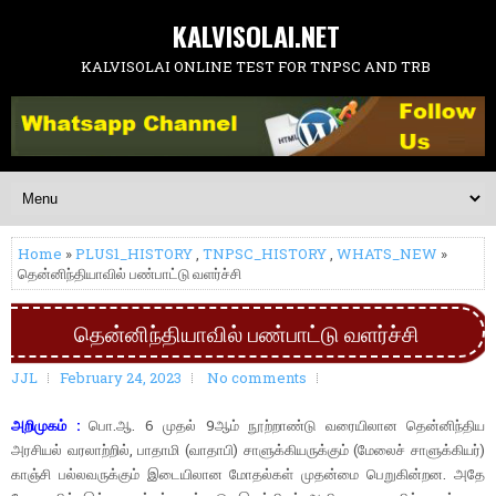
KALVISOLAI.NET
KALVISOLAI ONLINE TEST FOR TNPSC AND TRB
Home
»
PLUS1_HISTORY
,
TNPSC_HISTORY
,
WHATS_NEW
»
தென்னிந்தியாவில் பண்பாட்டு வளர்ச்சி
தென்னிந்தியாவில் பண்பாட்டு வளர்ச்சி
JJL
February 24, 2023
No comments
அறிமுகம் :
பொ.ஆ. 6 முதல் 9ஆம் நூற்றாண்டு வரையிலான தென்னிந்திய
அரசியல் வரலாற்றில், பாதாமி (வாதாபி) சாளுக்கியருக்கும் (மேலைச் சாளுக்கியர்)
காஞ்சி பல்லவருக்கும் இடையிலான மோதல்கள் முதன்மை பெறுகின்றன. அதே