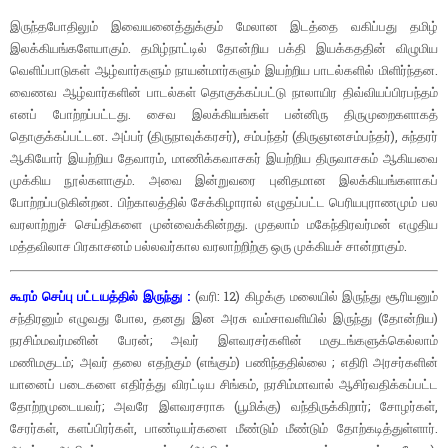
இருந்தபோதிலும் இவையனைத்துக்கும் மேலான இடத்தை வகிப்பது தமிழ்
இலக்கியங்களேயாகும். தமிழ்நாட்டில் தோன்றிய பக்தி இயக்கததின் விழுமிய
வெளிப்பாடுகள் ஆழ்வார்களும் நாயன்மார்களும் இயற்றிய பாடல்களில் மிளிர்ந்தன.
வைணவ ஆழ்வார்களின் பாடல்கள் தொகுக்கப்பட்டு நாலாயிர திவ்வியப்பிரபந்தம்
எனப் போற்றப்பட்டது. சைவ இலக்கியங்கள் பன்னிரு திருமுறைகளாகத்
தொகுக்கப்பட்டன. அப்பர் (திருநாவுக்கரசர்), சம்பந்தர் (திருஞானசம்பந்தர்), சுந்தரர்
ஆகியோர் இயற்றிய தேவாரம், மாணிக்கவாசகர் இயற்றிய திருவாசகம் ஆகியவை
முக்கிய நூல்களாகும். அவை இன்றுவரை புனிதமான இலக்கியங்களாகப்
போற்றப்படுகின்றன. பிற்காலத்தில் சேக்கிழாரால் எழுதப்பட்ட பெரியபுராணமும் பல
வரலாற்றுச் செய்திகளை முன்வைக்கின்றது. முதலாம் மகேந்திரவர்மன் எழுதிய
மத்தவிலாச பிரகாசனம் பல்லவர்கால வரலாற்றிற்கு ஒரு முக்கியச் சான்றாகும்.
கூரம் செப்பு பட்டயத்தில் இருந்து :
(வரி: 12) கிழக்கு மலையில் இருந்து சூரியனும்
சந்திரனும் எழுவது போல, தனது இன அரசு வம்சாவளியில் இருந்து (தோன்றிய)
நரசிம்மவர்மனின் பேரன்; அவர் இளவரசர்களின் மகுடங்களுக்கெல்லாம்
மணிமகுடம்; அவர் தலை எதற்கும் (எங்கும்) பணிந்ததில்லை ; எதிரி அரசர்களின்
யானைப் படைகளை எதிர்த்து விரட்டிய சிங்கம், நரசிம்மாவால் ஆசிர்வதிக்கப்பட்ட
தோற்றமுடையவர்; அவரே இளவரசராக (பூமிக்கு) வந்திருக்கிறார்; சோழர்கள்,
சேரர்கள், களப்பிரர்கள், பாண்டியர்களை மீண்டும் மீண்டும் தோற்கடித்துள்ளார்.