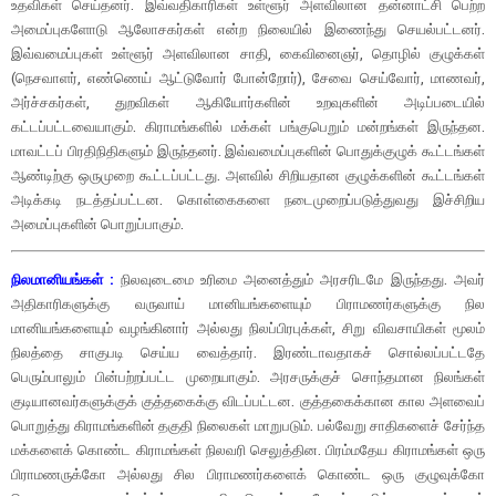
உதவிகள் செய்தனர். இவ்வதிகாரிகள் உள்ளூர் அளவிலான தன்னாட்சி பெற்ற
அமைப்புகளோடு ஆலோசகர்கள் என்ற நிலையில் இணைந்து செயல்பட்டனர்.
இவ்வமைப்புகள் உள்ளூர் அளவிலான சாதி, கைவினைஞர், தொழில் குழுக்கள்
(நெசவாளர், எண்ணெய் ஆட்டுவோர் போன்றோர்), சேவை செய்வோர், மாணவர்,
அர்ச்சகர்கள், துறவிகள் ஆகியோர்களின் உறவுகளின் அடிப்படையில்
கட்டப்பட்டவையாகும். கிராமங்களில் மக்கள் பங்குபெறும் மன்றங்கள் இருந்தன.
மாவட்டப் பிரதிநிதிகளும் இருந்தனர். இவ்வமைப்புகளின் பொதுக்குழுக் கூட்டங்கள்
ஆண்டிற்கு ஒருமுறை கூட்டப்பட்டது. அளவில் சிறியதான குழுக்களின் கூட்டங்கள்
அடிக்கடி நடத்தப்பட்டன. கொள்கைகளை நடைமுறைப்படுத்துவது இச்சிறிய
அமைப்புகளின் பொறுப்பாகும்.
நிலமானியங்கள் :
நிலவுடைமை உரிமை அனைத்தும் அரசரிடமே இருந்தது. அவர்
அதிகாரிகளுக்கு வருவாய் மானியங்களையும் பிராமணர்களுக்கு நில
மானியங்களையும் வழங்கினார் அல்லது நிலப்பிரபுக்கள், சிறு விவசாயிகள் மூலம்
நிலத்தை சாகுபடி செய்ய வைத்தார். இரண்டாவதாகச் சொல்லப்பட்டதே
பெரும்பாலும் பின்பற்றப்பட்ட முறையாகும். அரசருக்குச் சொந்தமான நிலங்கள்
குடியானவர்களுக்குக் குத்தகைக்கு விடப்பட்டன. குத்தகைக்கான கால அளவைப்
பொறுத்து கிராமங்களின் தகுதி நிலைகள் மாறுபடும். பல்வேறு சாதிகளைச் சேர்ந்த
மக்களைக் கொண்ட கிராமங்கள் நிலவரி செலுத்தின. பிரம்மதேய கிராமங்கள் ஒரு
பிராமணருக்கோ அல்லது சில பிராமணர்களைக் கொண்ட ஒரு குழுவுக்கோ