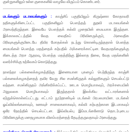
குன்றுகளிலும் உள்ள குகைகளில் வாழவே விருப்பம் கொண்டனர்.
மடங்களும் மடாலயங்களும் :
காஞ்சிப் பகுதியிலும் கிருஷ்ணா கோதாவரி
நதிகளுக்கிடைப்பட்ட பகுதிகளிலும் பௌத்தத் துறவி மடாலயங்கள்
அமைந்திருந்தன. இவையே பௌத்தக் கல்வி முறையின் மையமாக இருந்தன.
இக்காலகட்டத்தில் வேத வைதீகப் பிரிவினருக்கும், அவைதிக
பிரிவுகளுக்குமிடையே தீவிர மோதல்கள் நடந்து கொண்டிருந்ததால் பெளத்த
மையங்கள் பௌத்த மதத்தைக் கற்பதில் அக்கரைக்காட்டின. வேதமதங்களுக்கு
கிடைத்த அரச ஆதரவு, பௌத்த மதத்திற்கு இல்லாத நிலை, வேத மதங்களின்
வளர்ச்சிக்கு உத்வேகம் கொடுத்தது.
நாளந்தா பல்கலைக்கழகத்திற்கு இணையான புகழைப் பெற்றிருந்த காஞ்சி
பல்கலைக்கழகத்தைத் தவிர வேறு சில சமஸ்கிருதக் கல்லூரிகளும் செயல்பட்டு
வந்தன. சமஸ்கிருதம் அங்கீகரிக்கப்பட்ட ஊடக மொழியாகவும், அரச்சபையின்
அலுவலக மொழியாகவும் இருந்ததால் இலக்கிய வட்டாரங்களால்
ஏற்றுக்கொள்ளப்பட்டது. எட்டாம் நூற்றாண்டில் மடங்கள் பிரபலமாயின. மடங்கள்
ஓய்வில்லங்களாவும், உணவுச் சாலைகளாகவும், கல்வி கற்பதற்கான இடமாகவும்
ஒரே நேரத்தில் செயல்பட்டன. இவ்வியல்பு இம்மடங்களோடு தொடர்புடைய
பிரிவினருக்கு மறைமுகமாக விளம்பரத்தைத் தேடித்தருவதாயும் அமைந்தது.